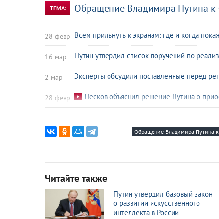
Обращение Владимира Путина к
ТЕМА:
Всем прильнуть к экранам: где и когда по
28 февр
Путин утвердил список поручений по реал
16 мар
Эксперты обсудили поставленные перед рег
2 мар
Песков объяснил решение Путина о прио
28 февр
Шойгу ответил, как Россия будет защищать 
26 февр
Обращение Владимира Путина к
Будущее начинается сейчас: как послани
26 февр
Путин пошутил, что с трудом бы дослушал 
23 февр
Читайте также
«Мы находимся только в начале»: решение
23 февр
Путин утвердил базовый закон
ВЦИОМ: Россияне назвали послание Путина
23 февр
о развитии искусственного
интеллекта в России