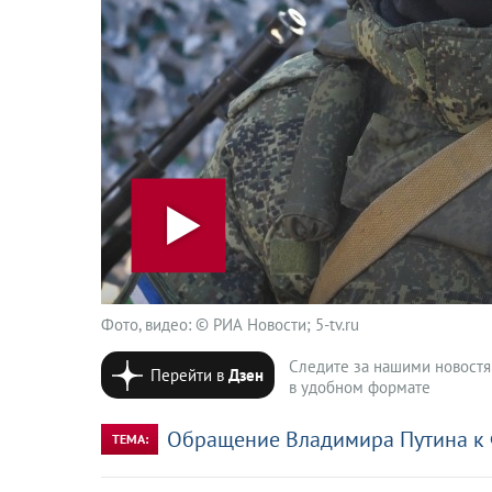
Фото, видео: © РИА Новости; 5-tv.ru
Следите за нашими новост
Перейти в
Дзен
в удобном формате
Обращение Владимира Путина к
ТЕМА: