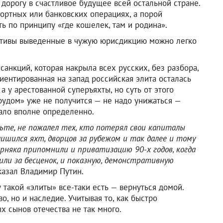
 дорогу в счастливое будущее всей остальной стране.
портных или банковских операциях, а порой
ь по принципу «где кошелек, там и родина».
ктивы выведенные в чужую юрисдикцию можно легко
анкций, которая накрыла всех русских, без разбора,
иентированная на запад российская элита осталась
 а у арестованной суперъяхты, но суть от этого
рудом» уже не получится — не надо унижаться —
ало вполне определенно.
ьте, не пожалел тех, кто потерял свои капиталы
лишился яхт, дворцов за рубежом и так далее и тому
верняка припомнили и приватизацию 90-х годов, когда
или за бесценок, и показную, демонстративную
сказал Владимир Путин.
у такой «элиты» все-таки есть — вернуться домой.
о, но и наследие. Учитывая то, как быстро
х сынов отечества не так много.