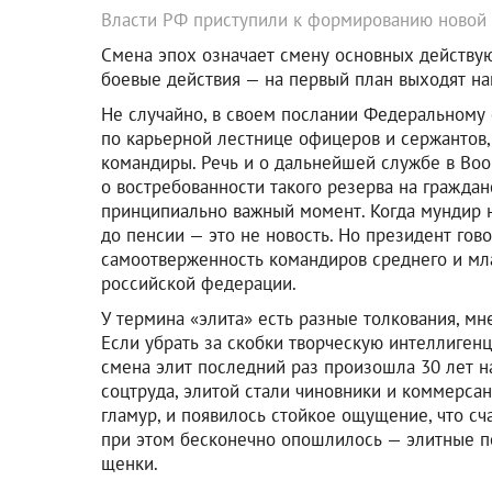
Власти РФ приступили к формированию новой 
Смена эпох означает смену основных действующ
боевые действия — на первый план выходят на
Не случайно, в своем послании Федеральному
по карьерной лестнице офицеров и сержантов
командиры. Речь и о дальнейшей службе в Воо
о востребованности такого резерва на гражданс
принципиально важный момент. Когда мундир 
до пенсии — это не новость. Но президент гов
самоотверженность командиров среднего и мла
российской федерации.
У термина «элита» есть разные толкования, мн
Если убрать за скобки творческую интеллигенц
смена элит последний раз произошла 30 лет на
соцтруда, элитой стали чиновники и коммерса
гламур, и появилось стойкое ощущение, что сча
при этом бесконечно опошлилось — элитные по
щенки.