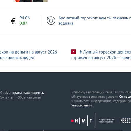
ак реализуют социальные поручения Путина
1
94.06
Ароматный гороскоп: чем ты пахнешь п
0.87
зодиака
скоп на деньги на август 2026
👩Лунный гороскоп денеж
ов зодиака: видео
стрижек на август 2026 — виде
6. Все права защищены.
Используя настоящий сайт, Вы тем са
обязуетесь выполнять условия
Соглаш
Контакты
Обратная связь
и учитывать информацию, содержащу
Уведомлении
.