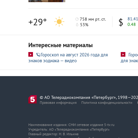
Поддержка военных и новых регионов: к
22 февр
+29°
81.4
758 мм рт. ст.
0.48
53%
Интересные материалы
🪐Гороскоп на август 2026 года для
Горо
знаков зодиака — видео
для знак
© АО Телерадиокомпания «Петербург», 1998—202
Правовая информация
Политика конфиденциальности
Наименование издания: СМИ сетевое издание 5-tv.ru
Учредитель: АО «Телерадиокомпания «Петербург»
Главный редактор: Н. В. Ильина