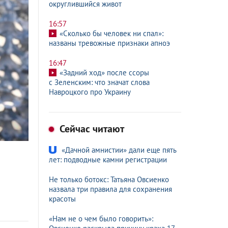
округлившийся живот
16:57
«Сколько бы человек ни спал»:
названы тревожные признаки апноэ
16:47
«Задний ход» после ссоры
с Зеленским: что значат слова
Навроцкого про Украину
Сейчас читают
«Дачной амнистии» дали еще пять
лет: подводные камни регистрации
Не только ботокс: Татьяна Овсиенко
назвала три правила для сохранения
красоты
«Нам не о чем было говорить»: