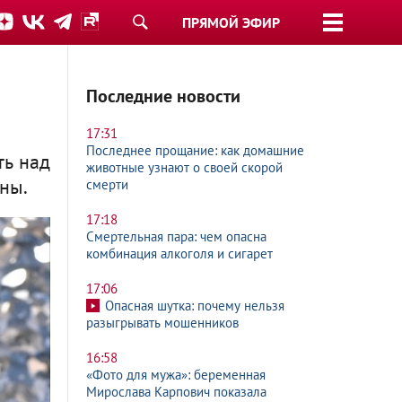
ПРЯМОЙ ЭФИР
а
Последние новости
17:31
Последнее прощание: как домашние
ть над
животные узнают о своей скорой
ны.
смерти
17:18
Смертельная пара: чем опасна
комбинация алкоголя и сигарет
17:06
Опасная шутка: почему нельзя
разыгрывать мошенников
16:58
«Фото для мужа»: беременная
Мирослава Карпович показала