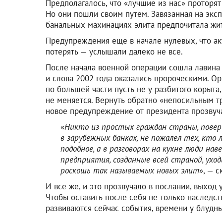
Предполагалось, что «лучшие из нас» проторят
Но они пошли своим путем. Завязанная на экс
банальных махинациях элита предпочитала жит
Предупреждения еще в начале нулевых, что а
потерять — услышали далеко не все.
После начала военной операции сошла лавина с
и слова 2002 года оказались пророческими. Ор
по большей части пусть не у разбитого корыта,
не меняется. Вернуть обратно «непосильным т
новое предупреждение от президента прозвуч
«
Никто из простых граждан страны, повер
в зарубежных банках, не пожалел тех, кто 
подобное, а в разговорах на кухне люди на
предприятия, созданные всей страной, уход
роскошь так называемых новых элит
», — 
И все же, и это прозвучало в послании, выход 
Чтобы оставить после себя не только наследств
развиваются сейчас события, времени у блудны