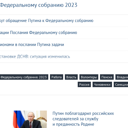
 Федеральному собранию 2023
кажут обращение Путина к Федеральному собранию
изации Послания Федеральному собранию
ионами в послании Путина задачи
становке ДСНВ: ситуация изменилась
свои границы
 Федеральному собранию 2023
Работа
Власть
Волонтеры
Пенсия
Владим
е Путина изменило мировой расклад сил
Россия
Чиновники
Санкци
свое послание Федеральному собранию
 Путина по ДСНВ изменит следующее десятилетие
Путин поблагодарил российских
 Федеральному собранию честным и искренним
следователей за службу
и преданность Родине