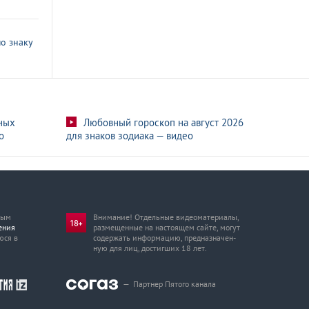
о знаку
ных
Любовный гороскоп на август 2026
о
для знаков зодиака — видео
мым
Внимание! Отдельные видеоматериалы,
ения
размещенные на настоящем сайте, могут
юся в
содержать информацию, предназначен­
ную для лиц, достигших 18 лет.
—
Партнер Пятого канала