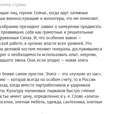
элиты страны
их лиц, героев. Сейчас, когда идут затяжные
ши военнослужащие и волонтеры, что им помогают.
 собранию президент заявил о намерении продвигать
, проявивших себя как грамотные и решительные
руженных Силах. И, что особенно важно —
кой работе, в органах власти всех уровней. Это
на деловой костюм меняют генералы, дослужившиеся
орит о необходимости использовать опыт, энергию,
дшего звена. Они, если угодно — новая элита
е ближе самое простое. Элита — это «лучшие из нас».
ию — которая всегда на особом счету, то в России
зад, когда вместо партработников и ударников
нты. Культуру малиновых пиджаков быстро сменил
стье имеет цену, определенно в у. е. Слово «элита»
селки, элитная мебель, одежда, сантехника, элитные