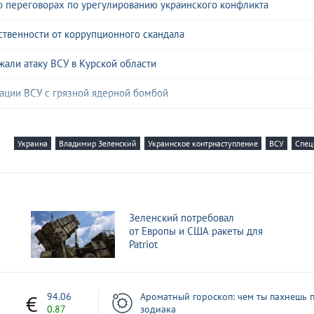
 о переговорах по урегулированию украинского конфликта
твенности от коррупционного скандала
жали атаку ВСУ в Курской области
ации ВСУ с грязной ядерной бомбой
й готовит осеннее контрнаступление?
Украина
Владимир Зеленский
Украинское контрнаступление
ВСУ
Спец
 слова Зеленского о новом этапе конфликта
ческие итоги нового контрнаступления ВСУ
трнаступления ВСУ
Зеленский потребовал
от Европы и США ракеты для
наступления ВСУ
Patriot
ому контрнаступлению предрекли провал
1
94.06
Ароматный гороскоп: чем ты пахнешь п
0.87
зодиака