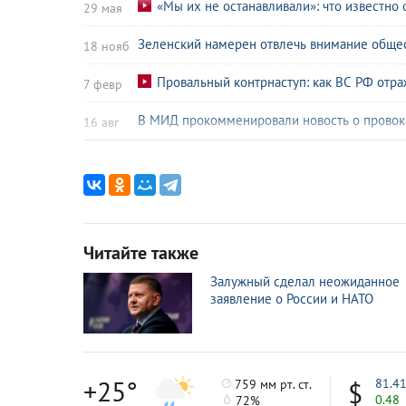
«Мы их не останавливали»: что известно
29 мая
Зеленский намерен отвлечь внимание общес
18 нояб
Провальный контрнаступ: как ВС РФ отра
7 февр
В МИД прокомменировали новость о провок
16 авг
«Мирные переговоры» по-киевски: Зеленски
4 авг
«Им бы фронт удержать»: эксперт оценил
3 мая
В Минобороны России предрекли катастрофи
11 апр
Читайте также
Путин констатировал полный провал кон
25 мар
Залужный сделал неожиданное
заявление о России и НАТО
В ЦРУ спрогнозировали сроки нового контр
12 мар
«Киев не извлек уроков»: новому украинск
10 мар
+25°
81.4
759 мм рт. ст.
0.48
72%