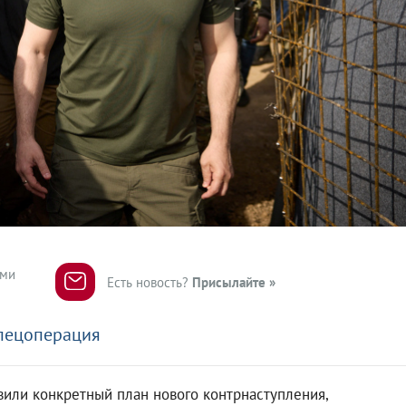
ями
Есть новость?
Присылайте »
пецоперация
или конкретный план нового контрнаступления,