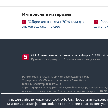
Интересные материалы
🪐Гороскоп на август 2026 года для
Горо
знаков зодиака — видео
для знак
© АО Телерадиокомпания «Петербург», 1998—202
Правовая информация
Политика конфиденциальности
Наименование издания: СМИ сетевое издание 5-tv.ru
Учредитель: АО «Телерадиокомпания «Петербург»
Главный редактор: Н. В. Ильина
Зарегистрировано Федеральной службой по надзору в сфере связи
и массовых коммуникаций. Свидетельство о регистрации ЭЛ № ФС7
Адрес и телефон редакции
На нашем сайте используются cookie-файлы. Продолжая пользоват
на использование файлов cookie в соответствии с настоящим ув