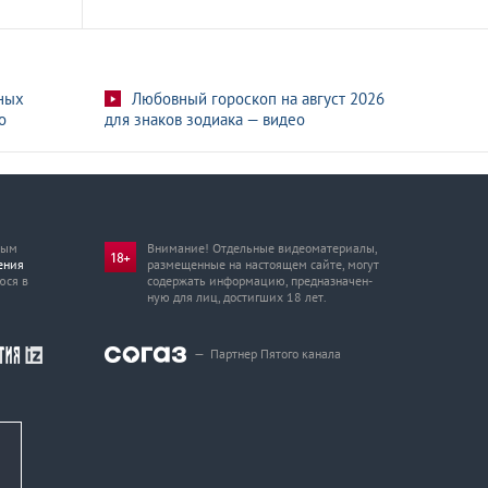
ных
Любовный гороскоп на август 2026
о
для знаков зодиака — видео
мым
Внимание! Отдельные видеоматериалы,
ения
размещенные на настоящем сайте, могут
юся в
содержать информацию, предназначен­
ную для лиц, достигших 18 лет.
—
Партнер Пятого канала