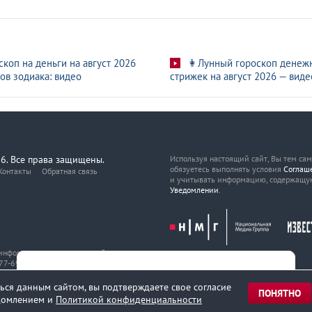
скоп на деньги на август 2026
👩Лунный гороскоп денеж
ов зодиака: видео
стрижек на август 2026 — виде
6. Все права защищены.
Используя настоящий сайт, Вы тем са
обязуетесь выполнять условия
Соглаш
Контакты
Обратная связь
и учитывать информацию, содержащу
Уведомлении
.
, информационных технологий
7-69216 от 29 марта 2017 года.
ься данным сайтом, вы подтверждаете свое согласие
ПОНЯТНО
едомлением и
Политикой конфиденциальности