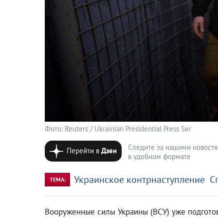
Фото: Reuters / Ukrainian Presidential Press Ser
Следите за нашими новост
Перейти в
Дзен
в удобном формате
Украинское контрнаступление
С
ТЕМА:
Вооруженные силы Украины (ВСУ) уже подготов