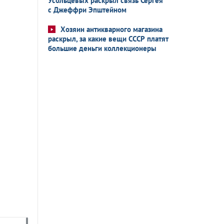
Усольцевых раскрыл связь Сергея
с Джеффри Эпштейном
Хозяин антикварного магазина
раскрыл, за какие вещи СССР платят
большие деньги коллекционеры