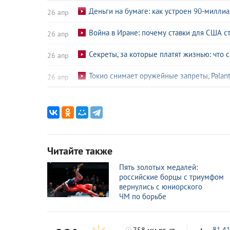
Деньги на бумаге: как устроен 90-милли
26 апр
Война в Иране: почему ставки для США с
26 апр
Секреты, за которые платят жизнью: что
26 апр
Токио снимает оружейные запреты, Palan
26 апр
На военных рельсах: зачем Европа начал
26 апр
Жириновский предсказал ситуацию на Ук
26 апр
«Нас точно это не касается»: как США и 
25 янв
Читайте также
Охранники напали на съемочную группу 
20 дек
Пять золотых медалей:
российские борцы с триумфом
«Известия» возглавили рейтинг СМИ на пла
18 нояб
вернулись с юниорского
ЧМ по борьбе
Голос за кадром, душа на сцене: ушла Ва
22 июн
81.4
758 мм рт. ст.