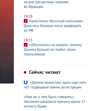
на дне расщелины ледника
во Франции
18:28
Героя мема «Веселый молочник»
Джастаса Уолкера могут выдворить
из РФ
18:15
«Обозлилась на людей»: почему
Долина больше не любит своих
поклонников
Сейчас читают
«Дачной амнистии» дали еще пять
лет: подводные камни регистрации
«Нам не о чем было говорить»:
Овсиенко раскрыла причину краха 17-
летнего брака