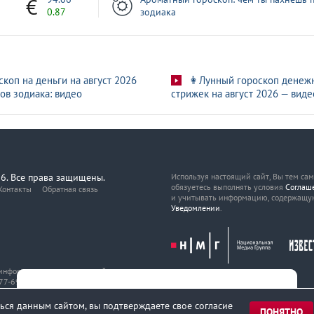
0.87
зодиака
скоп на деньги на август 2026
👩Лунный гороскоп денеж
ов зодиака: видео
стрижек на август 2026 — виде
6. Все права защищены.
Используя настоящий сайт, Вы тем са
обязуетесь выполнять условия
Соглаш
Контакты
Обратная связь
и учитывать информацию, содержащу
Уведомлении
.
, информационных технологий
7-69216 от 29 марта 2017 года.
ься данным сайтом, вы подтверждаете свое согласие
ПОНЯТНО