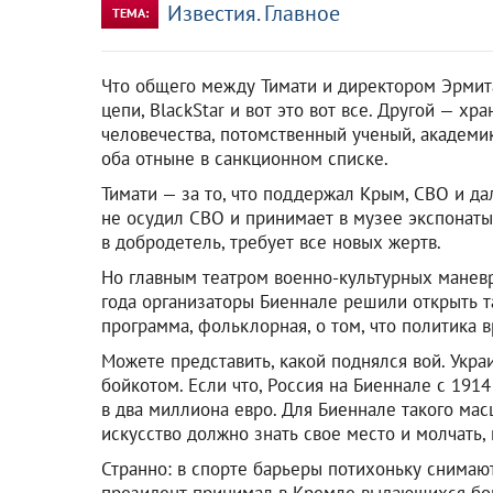
Известия. Главное
ТЕМА:
Что общего между Тимати и директором Эрмита
цепи, BlackStar и вот это вот все. Другой — х
человечества, потомственный ученый, академи
оба отныне в санкционном списке.
Тимати — за то, что поддержал Крым, СВО и да
не осудил СВО и принимает в музее экспонат
в добродетель, требует все новых жертв.
Но главным театром военно-культурных маневр
года организаторы Биеннале решили открыть та
программа, фольклорная, о том, что политика в
Можете представить, какой поднялся вой. Укра
бойкотом. Если что, Россия на Биеннале с 191
в два миллиона евро. Для Биеннале такого мас
искусство должно знать свое место и молчать, 
Странно: в спорте барьеры потихоньку снимают
президент принимал в Кремле выдающихся боксе