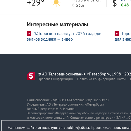
+29°
0.48
53%
Интересные материалы
🪐Гороскоп на август 2026 года для
Горо
знаков зодиака — видео
для знак
© АО Телерадиокомпания «Петербург», 1998—202
Правовая информация
Политика конфиденциальности
Наименование издания: СМИ сетевое издание 5-tv.ru
Учредитель: АО «Телерадиокомпания «Петербург»
Главный редактор: Н. В. Ильина
Зарегистрировано Федеральной службой по надзору в сфере связи
и массовых коммуникаций. Свидетельство о регистрации ЭЛ № ФС7
Адрес и телефон редакции
На нашем сайте используются cookie-файлы. Продолжая пользоват