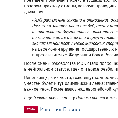
позором практику отмены, которую проводили
движения.
«Избирательные санкции в отношении росс
России по защите наших людей, наших инт
игнорировании других аналогичных трагич
на планете лишь обнажили коррумпирован
значительной части международных спорт
на церемонии вручения государственных н
и представителям Федерации бокса России
После смены руководства МОК стало попроще:
в нейтральном статусе, где-то и вовсе реабил
Венецианцы, к их чести, тоже ищут компромисс:
уместен будет и тут олимпийский девиз: главно
важное «но». Посмеиваясь над европейской ку
Еще больше новостей — у Пятого канала в ме
Известия. Главное
ТЕМА: