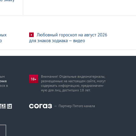
ных
Любовный гороскоп на август 2026
о
для знаков зодиака — видео
мым
Внимание! Отдельные видеоматериалы,
ения
размещенные на настоящем сайте, могут
юся в
содержать информацию, предназначен­
ную для лиц, достигших 18 лет.
—
Партнер Пятого канала