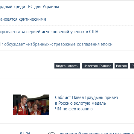
ардный кредит ЕС для Украины
тановятся критическими
 скрывается за серией исчезновений ученых в США
tir обсуждает «избранных»: тревожные совпадения эпохи
а опасный милитаристский разворот
Видео новости
Известия. Главное
Россия
Р
раине и переизбрание Трампа
Европа делили Гренландию в Давосе
«Известий» на тренинге коуча Ивлиевой
Саблист Павел Граудынь привез
в Россию золотую медаль
тформе «Дзен» за октябрь
ЧМ по фехтованию
лентина Талызина
1
94.06
Ароматный гороскоп: чем ты пахнешь п