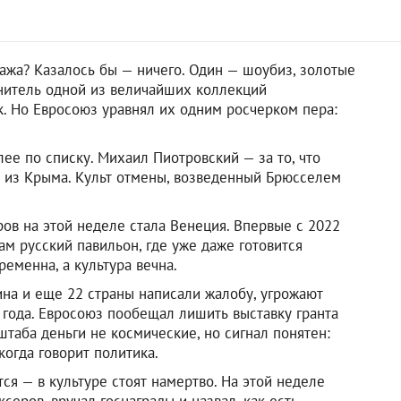
жа? Казалось бы — ничего. Один — шоубиз, золотые
ранитель одной из величайших коллекций
к. Но Евросоюз уравнял их одним росчерком пера:
лее по списку. Михаил Пиотровский — за то, что
ы из Крыма. Культ отмены, возведенный Брюсселем
ов на этой неделе стала Венеция. Впервые с 2022
м русский павильон, где уже даже готовится
ременна, а культура вечна.
ина и еще 22 страны написали жалобу, угрожают
4 года. Евросоюз пообещал лишить выставку гранта
штаба деньги не космические, но сигнал понятен:
когда говорит политика.
ся — в культуре стоят намертво. На этой неделе
ров, вручал госнаграды и назвал, как есть,