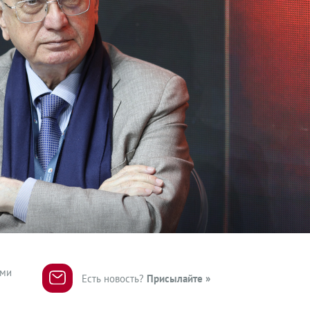
ями
Есть новость?
Присылайте »