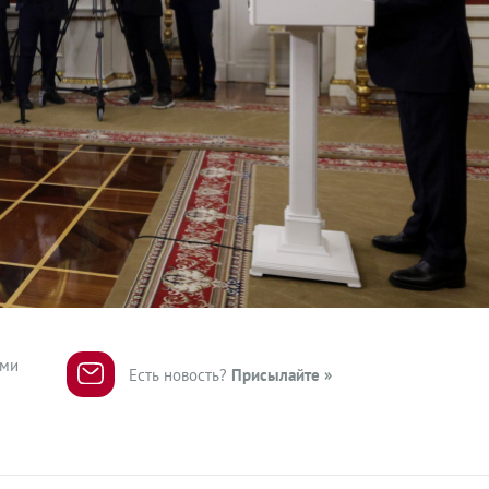
ями
Есть новость?
Присылайте »