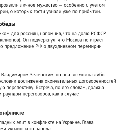
проявили личное мужество — особенно с учетом
ии, о которых гости узнали уже по прибытии.
Победы
ком для россиян, напомнив, что на долю РСФСР
ллионов). Он подчеркнул, что Москва не играет
 что предложение РФ о двухдневном перемирии
 с Владимиром Зеленским, но она возможна либо
и условии достижения окончательных договоренностей
ю перспективу. Встреча, по его словам, должна
м раундом переговоров, как в случае
конфликте
адных элит в конфликте на Украине. Глава
ами украинского народа.