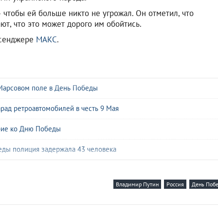
— чтобы ей больше никто не угрожал. Он отметил, что
т, что это может дорого им обойтись.
ссенджере
МАКС
.
 Марсовом поле в День Победы
рад ретроавтомобилей в честь 9 Мая
рие ко Дню Победы
еды полиция задержала 43 человека
в сражаются там, где воевали их деды
Владимир Путин
Россия
День Поб
ад Главным храмом ВС РФ
после его визита в Москву