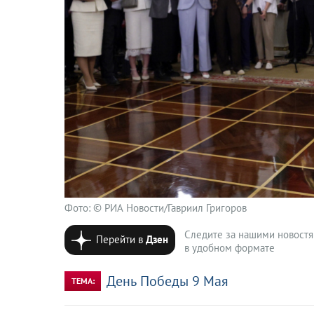
Фото: © РИА Новости/Гавриил Григоров
Следите за нашими новост
Перейти в
Дзен
в удобном формате
День Победы 9 Мая
ТЕМА: