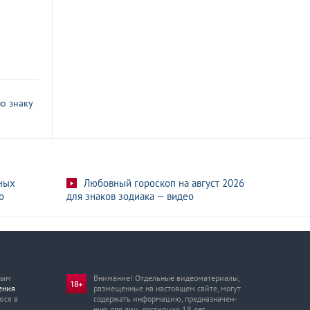
о знаку
ных
Любовный гороскоп на август 2026
о
для знаков зодиака — видео
мым
Внимание! Отдельные видеоматериалы,
ения
размещенные на настоящем сайте, могут
юся в
содержать информацию, предназначен­
ную для лиц, достигших 18 лет.