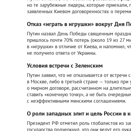
но те зарубежные лидеры, которые приехали, 
заявленных Киевом договоренностях о перемир
Отказ «играть в игрушки» вокруг Дня 
Путин назвал День Победы священным праздни
пришлось почти 70% потерь (около 19 из 27 ми
в «игрушки» в отличие от Киева, и напомнил,
не получило ответа от Украины.
Условия встречи с Зеленским
Путин заявил, что не отказывается от встречи
в Москве, либо в третьей стране — только пр
о мирном договоре, рассчитанном на длительну
ставить «конечную точку», а не быть очередны
с неэффективными минскими соглашениями.
О роли западных элит и цель России в 
Президент РФ отметил роль глобалистов из зап
государства подчеркнул, что они ведут его рук