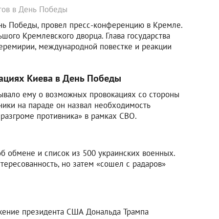
тов в День Победы
ень Победы, провел пресс-конференцию в Кремле.
шого Кремлевского дворца. Глава государства
перемирии, международной повестке и реакции
ациях Киева в День Победы
дывало ему о возможных провокациях со стороны
хники на параде он назвал необходимость
разгроме противника» в рамках СВО.
б обмене и список из 500 украинских военных.
тересованность, но затем «сошел с радаров»
жение президента США Дональда Трампа