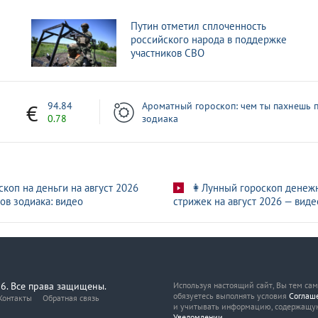
алюта в честь Победы в ВОВ из Петербурга
Путин отметил сплоченность
российского народа в поддержке
емле в День Победы: прямая трансляция
участников СВО
ские звезды поздравили страну с 9 Мая
7
94.84
Ароматный гороскоп: чем ты пахнешь п
0.78
зодиака
скоп на деньги на август 2026
👩Лунный гороскоп денеж
ов зодиака: видео
стрижек на август 2026 — виде
6. Все права защищены.
Используя настоящий сайт, Вы тем са
обязуетесь выполнять условия
Соглаш
Контакты
Обратная связь
и учитывать информацию, содержащу
Уведомлении
.