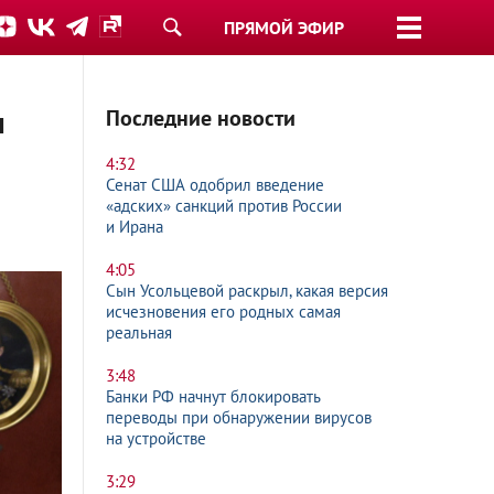
ПРЯМОЙ ЭФИР
ы
Последние новости
4:32
Сенат США одобрил введение
«адских» санкций против России
и Ирана
4:05
Сын Усольцевой раскрыл, какая версия
исчезновения его родных самая
реальная
3:48
Банки РФ начнут блокировать
переводы при обнаружении вирусов
на устройстве
3:29