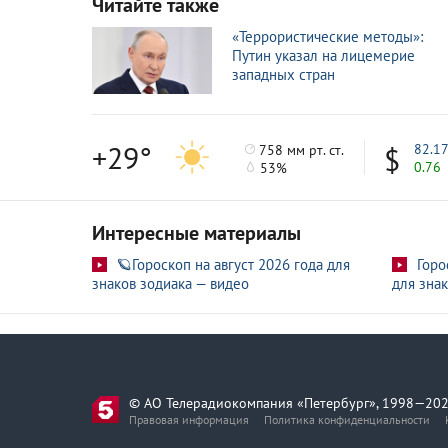
Читайте также
Праздничные залпы: прямая трансляция с
9 мая
«Террористические методы»:
Путин указал на лицемерие
Путин проводит пресс-конференцию в Кр
9 мая
западных стран
«У всех свои слезы и гордость»: как россий
9 мая
+29°
82.1
758 мм рт. ст.
0.76
53%
Интересные материалы
🪐Гороскоп на август 2026 года для
Горо
знаков зодиака — видео
для знак
© АО Телерадиокомпания «Петербург», 1998—202
Правовая информация
Политика конфиденциальности