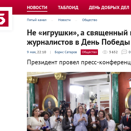
НОВОСТИ
ТАБЛОИД
ДЕНЬ ДОБРЫХ ДЕЛ
Пятый канал
Новости
Общество
Не «игрушки», а священный 
журналистов в День Победы
9 мая
, 22:10
|
Борис Сатаров
Общество
3 652
0
Президент провел пресс-конференц