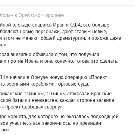
обода» в Ормузском проливе
войной блокаде сошлись Иран и США, все больше
бавляют новые персонажи, дают старым новые,
и этом не меняют общей драматургии, и похоже даже
зон.
орая внезапно объявила о том, что получила
 против Ирана и она, конечно, готова это сделать,
 США начали в Ормузе новую операцию «Проект
ать военными кораблями торговые суда.
ериканские эсминцы, эсминцы атаковали иранские
ской баталии неизвестен, каждая сторона заявила
ю «Проект Свобода» свернул.
про корнета, для которого не оказалось подходящей
вое участие, а все закончилось, но президент
овы».