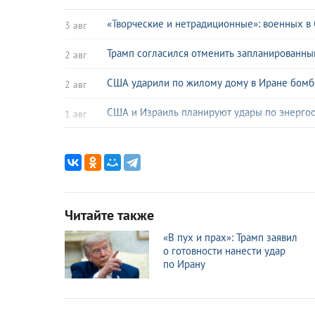
«Творческие и нетрадиционные»: военных в
3 авг
Трамп согласился отменить запланированн
2 авг
США ударили по жилому дому в Иране бомбо
2 авг
США и Израиль планируют удары по энергоо
1 авг
«Ракет осталось на год»: у США кончаются 
31 июл
США ударили по танкеру в Оманском заливе
24 июл
Технофашизм, пророчества об антихристе
24 июл
Читайте также
Быстрее, выше, дороже: цены на нефть р
23 июл
«В пух и прах»: Трамп заявил
о готовности нанести удар
Иран атаковал склады боеприпасов и топли
23 июл
по Ирану
США вновь начали наносить удары по Ирану
23 июл