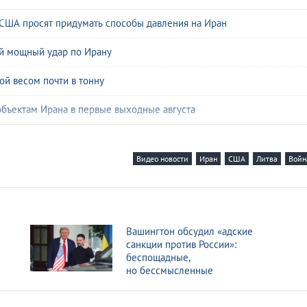
 США просят придумать способы давления на Иран
ый мощный удар по Ирану
й весом почти в тонну
бъектам Ирана в первые выходные августа
боеприпасы из-за конфликта с Ираном
Видео новости
Иран
США
Литва
Войн
 и шпионаж: мрачная ИИ-империя Palantir
езко подскочили из-за войны в Иране
Вашингтон обсудил «адские
санкции против России»:
вные резервуары США в Кувейте
беспощадные,
но бессмысленные