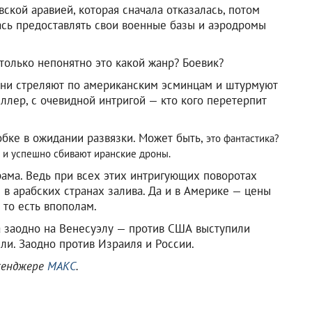
ской аравией, которая сначала отказалась, потом
ась предоставлять свои военные базы и аэродромы
 только непонятно это какой жанр? Боевик?
они стреляют по американским эсминцам и штурмуют
ллер, с очевидной интригой — кто кого перетерпит
обке в ожидании развязки. Может быть,
это фантастика?
 и успешно сбивают иранские дроны.
рама. Ведь при всех этих интригующих поворотах
 в арабских странах залива. Да и в Америке — цены
 то есть впополам.
 а заодно на Венесуэлу — против США выступили
ли. Заодно против Израиля и России.
ссенджере
МАКС
.