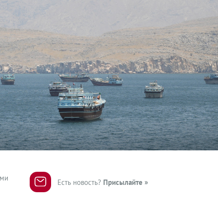
ями
Есть новость?
Присылайте »