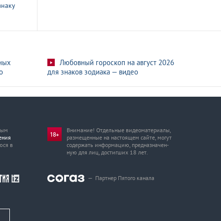
знаку
ных
Любовный гороскоп на август 2026
о
для знаков зодиака — видео
мым
Внимание! Отдельные видеоматериалы,
ения
размещенные на настоящем сайте, могут
юся в
содержать информацию, предназначен­
ную для лиц, достигших 18 лет.
—
Партнер Пятого канала