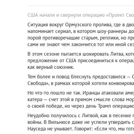
США начали и свернули операцию «Проект Св
Ситуация вокруг Ормузского пролива, где в д
напоминает сериал, в котором шоу-раннеры до
порой противоречащие старым, реплики, но пр
сами не знают чем закончится тот или иной се
В этом сезоне пытается шокировать Литва, кот
предложение от США присоединиться к операции
как верный союзник.
Тем более и повод блеснуть предоставился —
Свобода», в рамках которой хотели конвоиров
Но что-то пошло не так. Иранцы атаковали ам
катера — счет этой в прямом смысле слова мор
о своей победе, но через день Трамп операци
Неудобно получилось с Литвой, как в песенке 
войны. В Вильнюсе даже не успели утвердить с
Науседа не унывает. Говорит: «Если что, мы гот