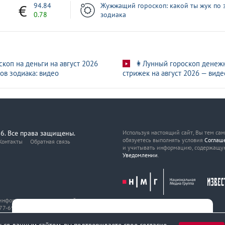
7
94.84
Жужжащий гороскоп: какой ты жук по 
0.78
зодиака
скоп на деньги на август 2026
👩Лунный гороскоп денеж
ов зодиака: видео
стрижек на август 2026 — виде
6. Все права защищены.
Используя настоящий сайт, Вы тем са
обязуетесь выполнять условия
Соглаш
Контакты
Обратная связь
и учитывать информацию, содержащу
Уведомлении
.
, информационных технологий
7-69216 от 29 марта 2017 года.