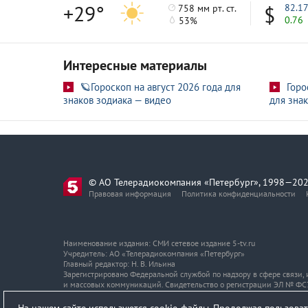
+29°
82.1
758 мм рт. ст.
0.76
53%
Интересные материалы
🪐Гороскоп на август 2026 года для
Горо
знаков зодиака — видео
для знак
© АО Телерадиокомпания «Петербург», 1998—202
Правовая информация
Политика конфиденциальности
Наименование издания: СМИ сетевое издание 5-tv.ru
Учредитель: АО «Телерадиокомпания «Петербург»
Главный редактор: Н. В. Ильина
Зарегистрировано Федеральной службой по надзору в сфере связи
и массовых коммуникаций. Свидетельство о регистрации ЭЛ № ФС7
Адрес и телефон редакции