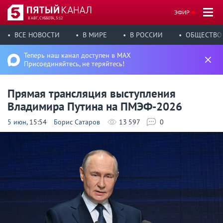
ЭФИР
8 АВГ, СУББОТА, 5:12
ВСЕ НОВОСТИ
В МИРЕ
В РОССИИ
ОБЩЕСТВО
Теперь наш канал доступен в MAX
Присоединяйтесь, не теряйтесь!
Прямая трансляция выступления
Владимира Путина на ПМЭФ-2026
5 июн
, 15:54
Борис Сатаров
13 597
0