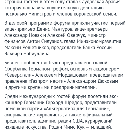
Страной-гостем в этом году стала Саудовская Аравия,
которая направила внушительную делегацию:
несколько министров и членов королевской семьи.
В деловой программе форума приняли участие первый
вице-премьер Денис Мантуров, вице-премьеры
Александр Новак и Алексей Оверчук, министр
финансов Антон Силуанов, глава Минэкономразвития
Максим Решетников, председатель Банка России
Эльвира Набиуллина.
Бизнес-сообщество было представлено главой
Сбербанка Германом Грефом, основным акционером
«Северстали» Алексеем Мордашовым, председателем
правления «Газпром нефти» Александром Дюковым
и другими крупными предпринимателями.
Среди международных гостей форум посетили экс-
канцлер Германии Герхард Шредер, представители
немецкой партии «Альтернатива для Германии»,
американские журналисты, а также официальный
представитель администрации США, курирующий
изящные искусства, Родни Мимс Кук — младший.