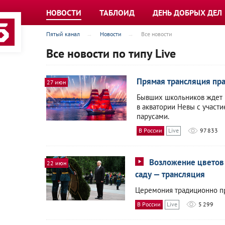
НОВОСТИ
ТАБЛОИД
ДЕНЬ ДОБРЫХ ДЕЛ
Пятый канал
Новости
Все новости
Все новости по типу Live
Прямая трансляция пра
27 июн
Бывших школьников ждет 
в акватории Невы с участ
парусами.
В России
Live
97 833
Возложение цветов 
22 июн
саду — трансляция
Церемония традиционно пр
В России
Live
5 299