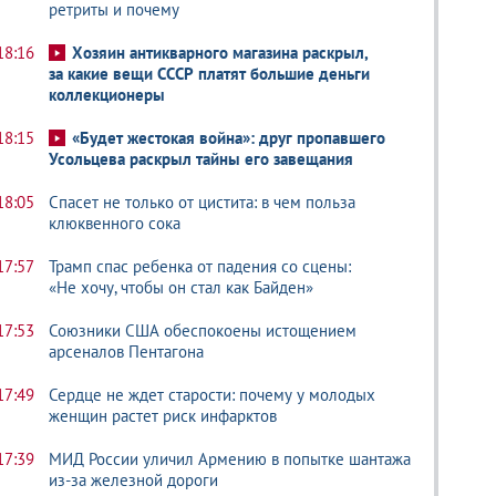
ретриты и почему
18:16
Хозяин антикварного магазина раскрыл,
за какие вещи СССР платят большие деньги
коллекционеры
18:15
«Будет жестокая война»: друг пропавшего
Усольцева раскрыл тайны его завещания
18:05
Спасет не только от цистита: в чем польза
клюквенного сока
17:57
Трамп спас ребенка от падения со сцены:
«Не хочу, чтобы он стал как Байден»
17:53
Союзники США обеспокоены истощением
арсеналов Пентагона
17:49
Сердце не ждет старости: почему у молодых
женщин растет риск инфарктов
17:39
МИД России уличил Армению в попытке шантажа
из-за железной дороги