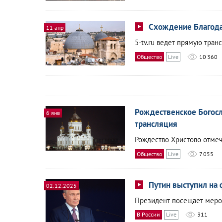
Схождение Благода
11 апр
5-tv.ru ведет прямую тран
Общество
Live
10 360
Рождественское Богосл
6 янв
трансляция
Рождество Христово отмеча
Общество
Live
7 055
Путин выступил на 
02.12.2025
Президент посещает меро
В России
Live
311