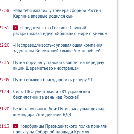
22:58
«Мы тебя ждали»: у тренера сборной России
Карпина впервые родился сын
22:31
«Предательство России»: Слуцкий
раскритиковал идею «Яблока» о мире с Киевом
22:20
«Несправедливость»: управляющая компания
задолжала Волочковой свыше 5 млн рублей
22:15
Путин поручил установить запрет на передачу
акций Шереметьево иностранцам
22:05
Путин объявил благодарность рэперу ST
21:44
Силы ПВО уничтожили 281 украинский
беспилотник за день над Россией
21:20
Безостановочные бои: Путин заслушал доклад
командира 76-й дивизии ВДВ
21:13
Новобранцы Президентского полка приняли
присягу на Соборной площади Кремля