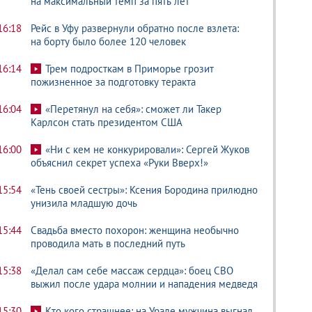
на максимальный темп за пять лет
16:18
Рейс в Уфу развернули обратно после взлета:
на борту было более 120 человек
16:14
Трем подросткам в Приморье грозит
пожизненное за подготовку теракта
16:04
«Перетянул на себя»: сможет ли Такер
Карлсон стать президентом США
16:00
«Ни с кем не конкурировали»: Сергей Жуков
объяснил секрет успеха «Руки Вверх!»
15:54
«Тень своей сестры»: Ксения Бородина прилюдно
унизила младшую дочь
15:44
Свадьба вместо похорон: женщина необычно
проводила мать в последний путь
15:38
«Делал сам себе массаж сердца»: боец СВО
выжил после удара молнии и нападения медведя
15:30
Кто кого страшнее: на Урале мужчина выгнал