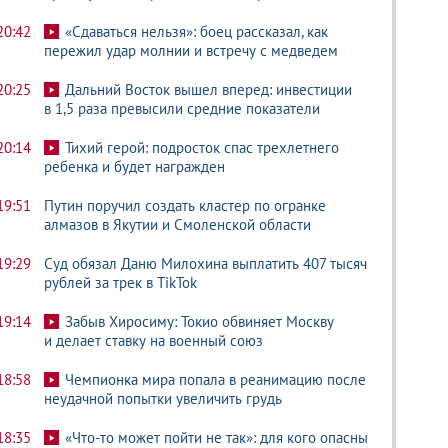
20:42
«Сдаваться нельзя»: боец рассказал, как
пережил удар молнии и встречу с медведем
20:25
Дальний Восток вышел вперед: инвестиции
в 1,5 раза превысили средние показатели
20:14
Тихий герой: подросток спас трехлетнего
ребенка и будет награжден
19:51
Путин поручил создать кластер по огранке
алмазов в Якутии и Смоленской области
19:29
Суд обязал Даню Милохина выплатить 407 тысяч
рублей за трек в TikTok
19:14
Забыв Хиросиму: Токио обвиняет Москву
и делает ставку на военный союз
18:58
Чемпионка мира попала в реанимацию после
неудачной попытки увеличить грудь
18:35
«Что-то может пойти не так»: для кого опасны