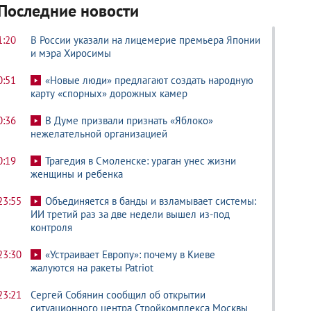
Последние новости
1:20
В России указали на лицемерие премьера Японии
и мэра Хиросимы
0:51
«Новые люди» предлагают создать народную
карту «спорных» дорожных камер
0:36
В Думе призвали признать «Яблоко»
нежелательной организацией
0:19
Трагедия в Смоленске: ураган унес жизни
женщины и ребенка
23:55
Объединяется в банды и взламывает системы:
ИИ третий раз за две недели вышел из-под
контроля
23:30
«Устраивает Европу»: почему в Киеве
жалуются на ракеты Patriot
23:21
Сергей Собянин сообщил об открытии
ситуационного центра Стройкомплекса Москвы