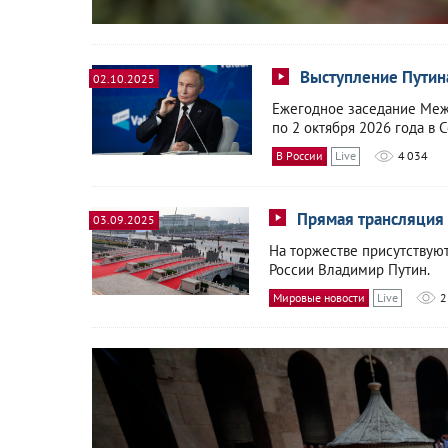
Выступление Путин
02.10.2025
Ежегодное заседание Межд
по 2 октября 2026 года в С
В России
Live
4 034
Прямая трансляция
03.09.2025
На торжестве присутствуют
России Владимир Путин.
Мировые новости
Live
2