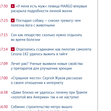
17:30
«У меня есть муж»: певица MARGO впервые
раскрыла подробности личной жизни
17:23
Погладил собаку — снизил тревогу: чем
полезна йога с животными
17:15
Сон как лекарство: сколько нужно отдыхать
во время болезни
17:14
Отделались ссадинами: как пилотам самолета
Cessna 182 удалось выжить в тайге
17:09
Лечит рак? Ученые выявили новые свойства
у препаратов для улучшения эрекции
17:00
«Страшное место»: Сергей Жуков рассказал
о своем отношении к интернету
16:38
«Даже близко не удалось»: почему при Трампе
«золотой век Америки» так и не наступил
16:30
Собянин: строительство метро вышло