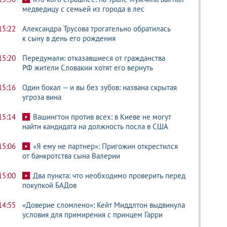
медведицу с семьей из города в лес
15:22
Александра Трусова трогательно обратилась
к сыну в день его рождения
15:20
Передумали: отказавшиеся от гражданства
РФ жители Словакии хотят его вернуть
15:16
Один бокал — и вы без зубов: названа скрытая
угроза вина
15:14
Вашингтон против всех: в Киеве не могут
найти кандидата на должность посла в США
15:06
«Я ему не партнер»: Пригожин открестился
от банкротства сына Валерии
15:00
Два пункта: что необходимо проверить перед
покупкой БАДов
14:55
«Доверие сломлено»: Кейт Миддлтон выдвинула
условия для примирения с принцем Гарри