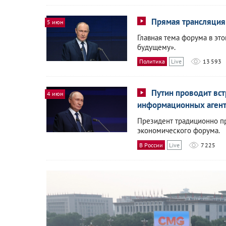
Прямая трансляция
5 июн
Главная тема форума в эт
будущему».
Политика
Live
13 593
Путин проводит вс
4 июн
информационных агент
Президент традиционно п
экономического форума.
В России
Live
7 225