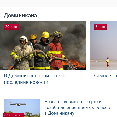
Доминикана
20 июн
8 июн
В Доминикане горит отель —
Самолет 
последние новости
Названы возможные сроки
возобновления прямых рейсов
в Доминикану
06.08.2025