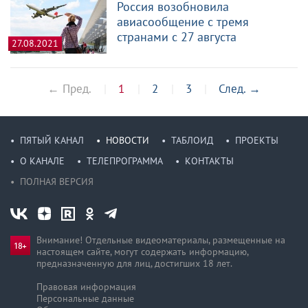
Россия возобновила
авиасообщение с тремя
странами с 27 августа
27.08.2021
← Пред.
1
2
3
След.
→
ПЯТЫЙ КАНАЛ
НОВОСТИ
ТАБЛОИД
ПРОЕКТЫ
О КАНАЛЕ
ТЕЛЕПРОГРАММА
КОНТАКТЫ
ПОЛНАЯ ВЕРСИЯ
Внимание! Отдельные видеоматериалы, размещенные на
настоящем сайте, могут содержать информацию,
предназначен­ную для лиц, достигших 18 лет.
Правовая информация
Персональные данные