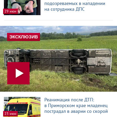
подозреваемых в нападении
на сотрудника ДПС
29 июн
Реанимация после ДТП:
в Приморском крае младенец
пострадал в аварии со скорой
23 июн