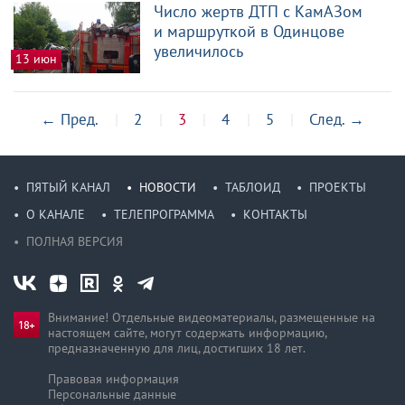
Число жертв ДТП с КамАЗом
и маршруткой в Одинцове
увеличилось
13 июн
←
Пред.
2
3
4
5
След.
→
ПЯТЫЙ КАНАЛ
НОВОСТИ
ТАБЛОИД
ПРОЕКТЫ
О КАНАЛЕ
ТЕЛЕПРОГРАММА
КОНТАКТЫ
ПОЛНАЯ ВЕРСИЯ
Внимание! Отдельные видеоматериалы, размещенные на
настоящем сайте, могут содержать информацию,
предназначен­ную для лиц, достигших 18 лет.
Правовая информация
Персональные данные