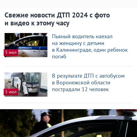
Свежие новости ДТП 2024 с фото
и видео к этому часу
Пьяный водитель наехал
на женщину с детьми
в Калининграде, один ребенок
5 июл
погиб
В результате ДТП с автобусом
в Воронежской области
пострадали 12 человек
5 июл