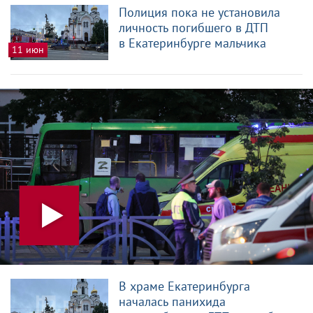
Полиция пока не установила
личность погибшего в ДТП
в Екатеринбурге мальчика
11 июн
В храме Екатеринбурга
началась панихида