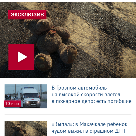
В Грозном автомобиль
на высокой скорости влетел
в пожарное депо: есть погибшие
10 июн
«Выпал»: в Махачкале ребенок
чудом выжил в страшном ДТП