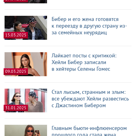
Бибер и его жена готовятся
к переезду в другую страну из-
за семейных неурядиц
15.03.2025
Лайкает посты с критикой:
Хейли Бибер записали
в хейтеры Селены Гомес
09.03.2025
Стал лысым, странным и злым:
все убеждают Хейли развестись
с Джастином Бибером
31.01.2025
Главным бьюти-инфлюенсером
прошлого года стала жена