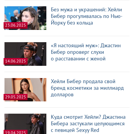
Без мужа и украшений: Хейли
Бибер прогуливалась по Нью-
Йорку без кольца
23.06.2025
«Я настоящий муж»: Джастин
Бибер опроверг слухи
о расставании с женой
14.06.2025
Хейли Бибер продала свой
бренд косметики за миллиард
долларов
29.05.2025
Куда смотрит Хейли? Джастина
Бибера застукали целующимся
с певицей Sexyy Red
19.04.2025