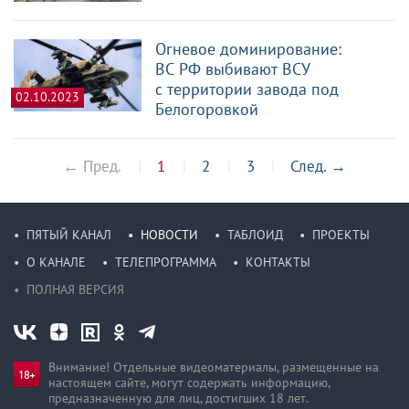
Огневое доминирование:
ВС РФ выбивают ВСУ
с территории завода под
02.10.2023
Белогоровкой
← Пред.
1
2
3
След.
→
ПЯТЫЙ КАНАЛ
НОВОСТИ
ТАБЛОИД
ПРОЕКТЫ
О КАНАЛЕ
ТЕЛЕПРОГРАММА
КОНТАКТЫ
ПОЛНАЯ ВЕРСИЯ
Внимание! Отдельные видеоматериалы, размещенные на
настоящем сайте, могут содержать информацию,
предназначен­ную для лиц, достигших 18 лет.