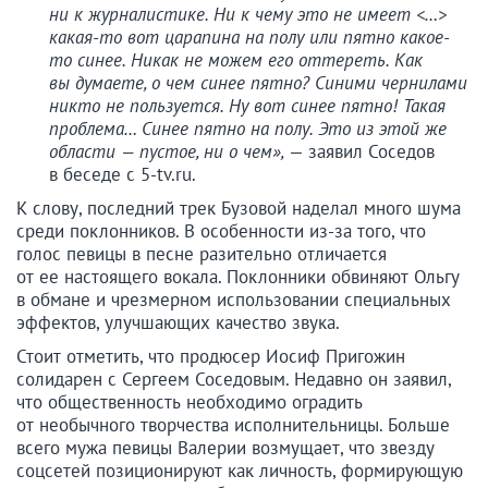
ни к журналистике. Ни к чему это не имеет <…>
какая-то вот царапина на полу или пятно какое-
то синее. Никак не можем его оттереть. Как
вы думаете, о чем синее пятно? Синими чернилами
никто не пользуется. Ну вот синее пятно! Такая
проблема… Синее пятно на полу. Это из этой же
области — пустое, ни о чем»,
— заявил Соседов
в беседе с 5-tv.ru.
К слову, последний трек Бузовой наделал много шума
среди поклонников. В особенности из-за того, что
голос певицы в песне разительно отличается
от ее настоящего вокала. Поклонники обвиняют Ольгу
в обмане и чрезмерном использовании специальных
эффектов, улучшающих качество звука.
Стоит отметить, что продюсер Иосиф Пригожин
солидарен с Сергеем Соседовым. Недавно он заявил,
что общественность необходимо оградить
от необычного творчества исполнительницы. Больше
всего мужа певицы Валерии возмущает, что звезду
соцсетей позиционируют как личность, формирующую