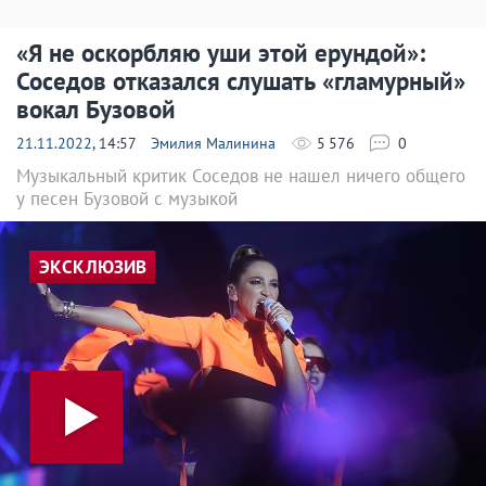
«Я не оскорбляю уши этой ерундой»:
Соседов отказался слушать «гламурный»
вокал Бузовой
21.11.2022
, 14:57
Эмилия Малинина
5 576
0
Музыкальный критик Соседов не нашел ничего общего
у песен Бузовой с музыкой
ЭКСКЛЮЗИВ