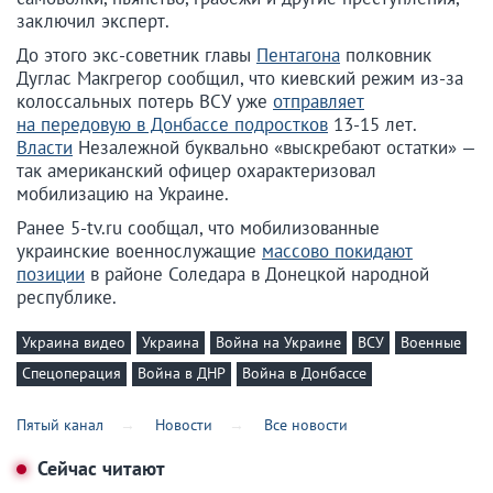
заключил эксперт.
До этого экс-советник главы
Пентагона
полковник
Дуглас Макгрегор сообщил, что киевский режим из-за
колоссальных потерь ВСУ уже
отправляет
на передовую в Донбассе подростков
13-15 лет.
Власти
Незалежной буквально «выскребают остатки» —
так американский офицер охарактеризовал
мобилизацию на Украине.
Ранее 5-tv.ru сообщал, что мобилизованные
украинские военнослужащие
массово покидают
позиции
в районе Соледара в Донецкой народной
республике.
Украина видео
Украина
Война на Украине
ВСУ
Военные
Спецоперация
Война в ДНР
Война в Донбассе
Пятый канал
Новости
Все новости
Сейчас читают