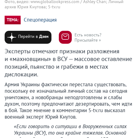
Фото, видео: www.globallookpress.com / Ashley Chan; Личный
архив Юрия Кнутова; 5-tv.ru
Спецоперация
ТЕМА:
Есть новость?
Перейти в
Дзен
Присылайте »
Эксперты отмечают признаки разложения
и «махновщины» в ВСУ — массовое оставление
позиций, пьянство и грабежи в местах
дислокации.
Армия Украины фактически перестала существовать,
поскольку ее изначальный личный состав на сегодня
уничтожен, а новобранцы неподготовлены и слабы
духом, поэтому предпочитают дезертировать, чем идти
в бой. Такое мнение в комментарии 5-tv.ru высказал
военный эксперт Юрий Кнутов.
«Если говорить о ситуации в Вооруженных силах
Украины (ВСУ), то она крайне тяжелая. Основной