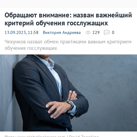
Обращают внимание: назван важнейший
критерий обучения госслужащих
13.09.2023
, 11:58
Виктория Андреева
229
0
Чекунков назвал обмен практиками важным критерием
обучения госслужащих
Фото: www.globallookpress.com / David Zorrakino