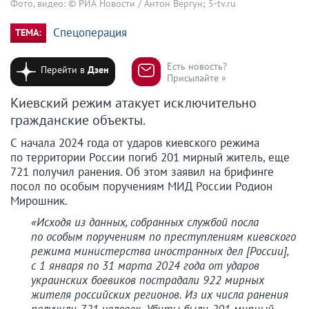
Фото, видео: © РИА Новости / Антон Вергун; 5-tv.ru
Спецоперация
ТЕМА:
Есть новость?
Перейти в
Дзен
Присылайте »
Киевский режим атакует исключительно
гражданские объекты.
С начала 2024 года от ударов киевского режима
по территории России погиб 201 мирный житель, еще
721 получил ранения. Об этом заявил на брифинге
посол по особым поручениям МИД России Родион
Мирошник.
«Исходя из данных, собранных службой посла
по особым поручениям по преступлениям киевского
режима министерства иностранных дел [России],
с 1 января по 31 марта 2024 года от ударов
украинских боевиков пострадали 922 мирных
жителя российских регионов. Из их числа ранения
получили 721 человек. Убиты были 201 мирный