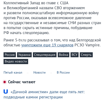
Коллективный Запад во главе с США
и Великобританией назвали СВО вторжением
и развели полномасштабную информационную войну
против России, оказывая всевозможное давление
на государственные и независимые СМИ разных стран
в попытке скрыть истинные причины, побудившие
РФ начать спецоперацию.
Ранее 5-tv.ru рассказывал о том, что над Белгородской
областью
уничтожили еще 19 снарядов
РСЗО Vampire.
Россия
Украина
Спецоперация
Война
ВСУ
Смерть
Видео новости
Пятый канал
Новости
В России
Сейчас читают
«Дачной амнистии» дали еще пять лет:
подводные камни регистрации