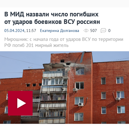
В МИД назвали число погибших
от ударов боевиков ВСУ россиян
05.04.2024
, 11:57
Екатерина Долганова
507
0
Мирошник: с начала года от ударов ВСУ по территории
РФ погиб 201 мирный житель