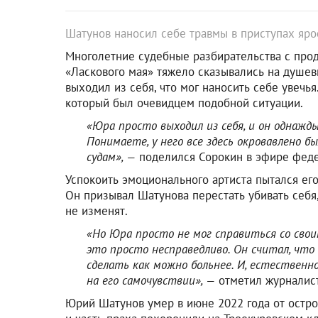
Шатунов наносил себе травмы в приступах яро
Многолетние судебные разбирательства с про
«Ласкового мая» тяжело сказывались на душев
выходил из себя, что мог наносить себе увечь
который был очевидцем подобной ситуации.
«Юра просто выходил из себя, и он однажды 
Понимаете, у него все здесь окровавлено 
судам», —
поделился Сорокин в эфире феде
Успокоить эмоционального артиста пытался ег
Он призывал Шатунова перестать убивать себя,
не изменят.
«Но Юра просто не мог справиться со свои
это просто несправедливо. Он считал, что
сделать как можно больнее. И, естественн
на его самочувствии», —
отметил журналист
Юрий Шатунов умер в июне 2022 года от остро