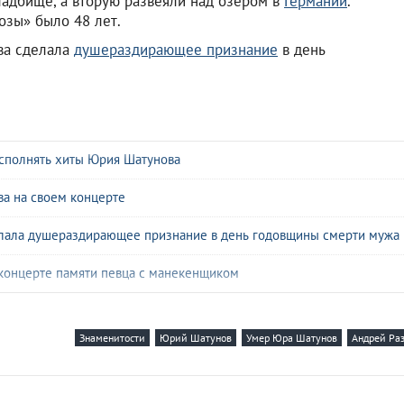
ладбище, а вторую развеяли над озером в
Германии
.
озы» было 48 лет.
ова сделала
душераздирающее признание
в день
 исполнять хиты Юрия Шатунова
ва на своем концерте
елала душераздирающее признание в день годовщины смерти мужа
 концерте памяти певца с манекенщиком
изни проклятых им артистов
Знаменитости
Юрий Шатунов
Умер Юра Шатунов
Андрей Ра
ет песню «Седая ночь» Юрия Шатунова
унова появился возможный жених