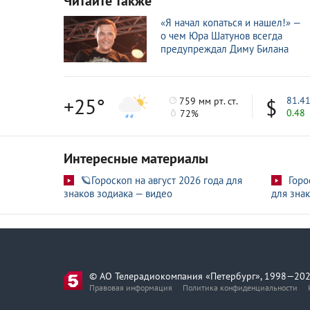
Читайте также
Выступление Долиной на вечере памяти Юры
7 окт
«Я начал копаться и нашел!» —
о чем Юра Шатунов всегда
Буланова раскрыла сумму, которую получит 
6 окт
предупреждал Диму Билана
«Есть причины»: Лепс и Билан не выступят 
4 окт
+25°
81.4
759 мм рт. ст.
0.48
72%
Интересные материалы
🪐Гороскоп на август 2026 года для
Горо
знаков зодиака — видео
для знак
© АО Телерадиокомпания «Петербург», 1998—202
Правовая информация
Политика конфиденциальности