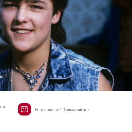
ями
Есть новость?
Присылайте »