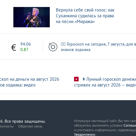
 Шатунова оказалось на грани срыва
Вернула себе свой голос: как
Суханкина судилась за права
за участие в концерте памяти Шатунова
на песни «Миража»
на концерте памяти Юрия Шатунова
1
94.06
🧙‍♀ Гороскоп на сегодня, 7 августа, для 
0.87
знаков зодиака
скоп на деньги на август 2026
👩Лунный гороскоп денеж
ов зодиака: видео
стрижек на август 2026 — виде
6. Все права защищены.
Используя настоящий сайт, Вы тем са
обязуетесь выполнять условия
Соглаш
Контакты
Обратная связь
и учитывать информацию, содержащу
Уведомлении
.