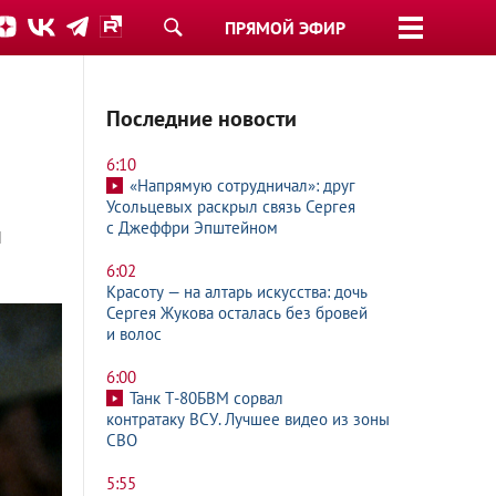
ПРЯМОЙ ЭФИР
Последние новости
6:10
«Напрямую сотрудничал»: друг
Усольцевых раскрыл связь Сергея
с Джеффри Эпштейном
и
6:02
Красоту — на алтарь искусства: дочь
Сергея Жукова осталась без бровей
и волос
6:00
Танк Т-80БВМ сорвал
контратаку ВСУ. Лучшее видео из зоны
СВО
5:55