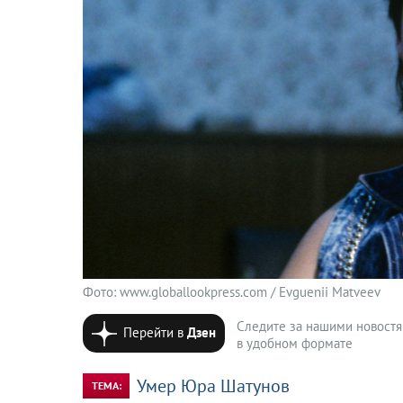
Фото: www.globallookpress.com / Evguenii Matveev
Следите за нашими новост
Перейти в
Дзен
в удобном формате
Умер Юра Шатунов
ТЕМА: