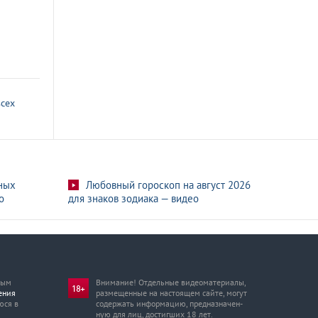
всех
ных
Любовный гороскоп на август 2026
о
для знаков зодиака — видео
мым
Внимание! Отдельные видеоматериалы,
ения
размещенные на настоящем сайте, могут
юся в
содержать информацию, предназначен­
ную для лиц, достигших 18 лет.