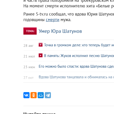
и часть праха похоронили на Троекуровском к
На момент смерти исполнителю хита «Белые р
Ранее 5-tv.ru сообщал, что вдова Юрия Шатун
годовщины
смерти
мужа.
Умер Юра Шатунов
ТЕМА:
Точка в громком деле: кто теперь будет
28 авг
В память: Жуков исполнил песню Шатуно
21 июл
Его можно было спасти: вдова Шатунова сд
23 июн
Вдова Шатунова танцевала и обнималась на
27 окт
«Я сам себя боюсь»: Разин переживает за ж
19 окт
«Главное не испортить»: SHAMAN перепо
15 окт
Забрать все наследие? Рядом с вдовой Шат
10 окт