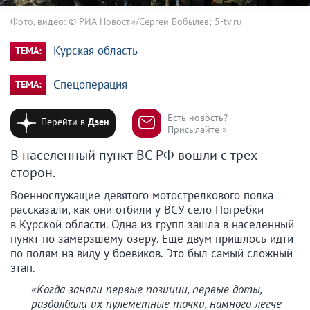
Фото, видео: © РИА Новости/Сергей Бобылев; 5-tv.ru
Курская область
ТЕМА:
Спецоперация
ТЕМА:
Есть новость?
Перейти в
Дзен
Присылайте »
В населенный пункт ВС РФ вошли с трех
сторон.
Военнослужащие девятого мотострелкового полка
рассказали, как они отбили у ВСУ село Погребки
в Курской области. Одна из групп зашла в населенный
пункт по замерзшему озеру. Еще двум пришлось идти
по полям на виду у боевиков. Это был самый сложный
этап.
«Когда заняли первые позиции, первые доты,
раздолбали их пулеметные точки, намного легче