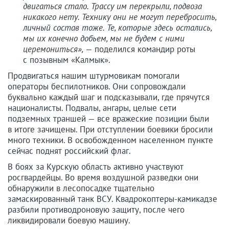
двигаться стало. Трассу им перекрыли, подвоза
никакого нету. Технику они не могут перебросить,
личный состав тоже. Те, которые здесь остались,
мы их конечно добьем, мы не будем с ними
церемониться»,
— поделился командир роты
с позывным «Калмык».
Продвигаться нашим штурмовикам помогали
операторы беспилотников. Они сопровождали
буквально каждый шаг и подсказывали, где прячутся
националисты. Подвалы, ангары, целые сети
подземных траншей — все вражеские позиции были
в итоге зачищены. При отступлении боевики бросили
много техники. В освобожденном населенном пункте
сейчас поднят российский флаг.
В боях за Курскую область активно участвуют
росгвардейцы. Во время воздушной разведки они
обнаружили в лесопосадке тщательно
замаскированный танк ВСУ. Квадрокоптеры-камикадзе
разбили противодроновую защиту, после чего
ликвидировали боевую машину.