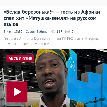
«Белая березонька!» — гость из Африки
спел хит «Матушка-земля» на русском
языке
3 июн
, 13:30
София Бабина
167
0
Гость из Африки Кумага спел на ПМЭФ хит «Матушка-
земля» на русском языке
ЭКСКЛЮЗИВ