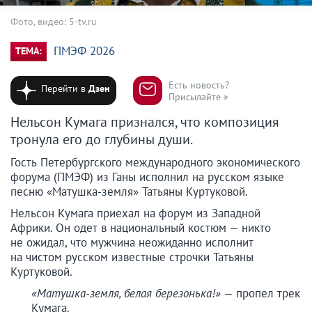
Фото, видео: 5-tv.ru
ПМЭФ 2026
ТЕМА:
Есть новость?
Перейти в
Дзен
Присылайте »
Нельсон Кумага признался, что композиция
тронула его до глубины души.
Гость Петербургского международного экономического
форума (ПМЭФ) из Ганы исполнил на русском языке
песню «Матушка-земля» Татьяны Куртуковой.
Нельсон Кумага приехал на форум из Западной
Африки. Он одет в национальный костюм — никто
не ожидал, что мужчина неожиданно исполнит
на чистом русском известные строчки Татьяны
Куртуковой.
«Матушка-земля, белая березонька!»
— пропел трек
Кумага.