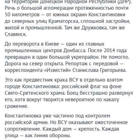
на территории Донецкой Народной Республики (ДНР).
Речь о большой агломерации протяженностью почти
50 километров — от южных окраин Константиновки
до северных улиц Краматорска, сплошной застройки,
жилой и промышленной. Там же Дружковка, там же
Славянск.
До переворота в Киеве — один из главных
промышленных центров Донбасса. После 2014 года
превращен в один большой укрепрайон. Не помогло.
Дорога на север открыта. Репортаж с передовой —
корреспондента «Известий» Станислава Григорьева.
Это как предвестник краха ВСУ в отдельно взятом
городе Константиновка: российский флаг на фоне
Свято-Сретенского храма. Боец бесстрашно развернул
его, хотя вокруг творится невероятное по накалу
сражение.
Константиновка уже частично под контролем
российской армии. Но ВСУ оказывают ожесточенное
сопротивление. Каждый дом — крепость. Каждая
улица — как линия обороны.