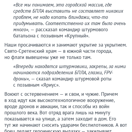
«Все мы понимаем, это городской массив, где
средств БПЛА выставить не составляет никаких
проблем, не надо копать блиндажи, что-то
придумывать. Соответственно их там было очень
много»,
— рассказал командир штурмового
батальона с позывным «Крупный».
Наши просачиваются и занимают укрытие за укрытием.
Свято-Сретенский храм — в южной части города,
но флаги вывешены уже не только там.
«Впереди находятся штурмовики, закрепы, за ними
начинаются подразделения БПЛА, глазки, FPV-
дроны»,
— сказал командир штурмовой роты
с позывным «Яриус».
Воюют с остервенением — и свои, и чужие. Причем
в ход идут как высокотехнологичное вооружение,
вроде дронов и авиации, так и способы из войн
прошлого века. Вот отряд врага лишь на минуту
показывается на улице, а затем заходит в дом. Его
тут же начинают сносить ударами беспилотников. А вот
боец делает героическую вылазку — закидывает