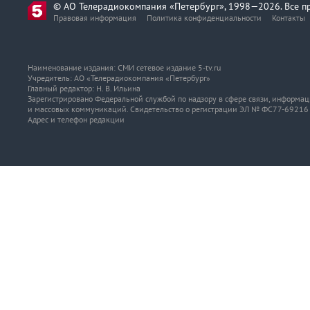
© АО Телерадиокомпания «Петербург», 1998—2026. Все п
Правовая информация
Политика конфиденциальности
Контакты
Наименование издания: СМИ сетевое издание 5-tv.ru
Учредитель: АО «Телерадиокомпания «Петербург»
Главный редактор: Н. В. Ильина
Зарегистрировано Федеральной службой по надзору в сфере связи, информа
и массовых коммуникаций. Свидетельство о регистрации ЭЛ № ФС77-69216 о
Адрес и телефон редакции