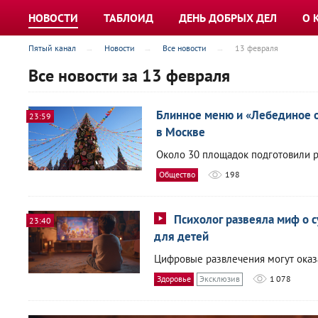
НОВОСТИ
ТАБЛОИД
ДЕНЬ ДОБРЫХ ДЕЛ
О 
Пятый канал
Новости
Все новости
13 февраля
Все новости за 13 февраля
Блинное меню и «Лебединое о
23:59
в Москве
Около 30 площадок подготовили ра
Общество
198
Психолог развеяла миф о
23:40
для детей
Цифровые развлечения могут оказ
Здоровье
Эксклюзив
1 078