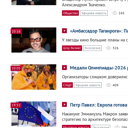
Александром Ткаченко.
Общество
Эфирная новость
245
«Амбассадор Таганрога»: 
20:16
У звезды кино большие планы на 
Шоу-бизнес
Эксклюзив
326
Медали Олимпиады-2026 р
20:05
Организаторы слишком доверилис
Спорт
Эфирная новость
409
Петр Павел: Европа готова 
19:52
Накануне Эммануэль Макрон заяви
стратегию по архитектуре безопас
Мировые новости
Эксклюзив
286