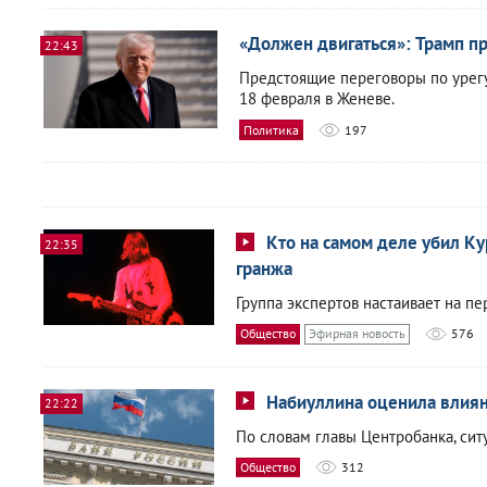
«Должен двигаться»: Трамп пр
22:43
Предстоящие переговоры по урег
18 февраля в Женеве.
Политика
197
Кто на самом деле убил Ку
22:35
гранжа
Группа экспертов настаивает на пе
Общество
Эфирная новость
576
Набиуллина оценила влия
22:22
По словам главы Центробанка, сит
Общество
312