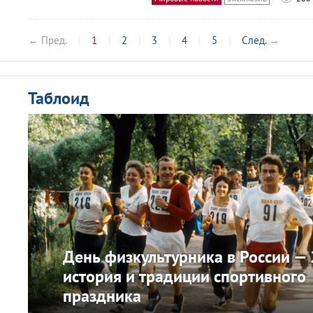
← Пред.
1
2
3
4
5
След.
→
Таблоид
День физкультурника в России —
история и традиции спортивного
праздника