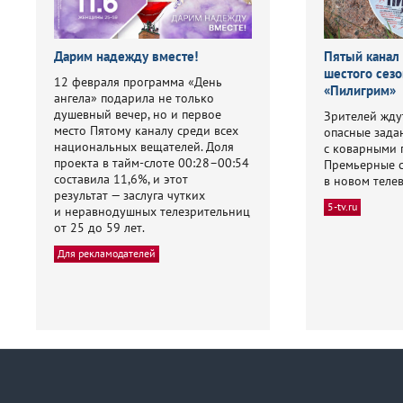
Дарим надежду вместе!
Пятый канал
шестого сезо
12 февраля программа «День
«Пилигрим»
ангела» подарила не только
душевный вечер, но и первое
Зрителей жду
место Пятому каналу среди всех
опасные зада
национальных вещателей. Доля
с коварными 
проекта в тайм-слоте 00:28–00:54
Премьерные 
составила 11,6%, и этот
в новом теле
результат — заслуга чутких
5-tv.ru
и неравнодушных телезрительниц
от 25 до 59 лет.
Для рекламодателей