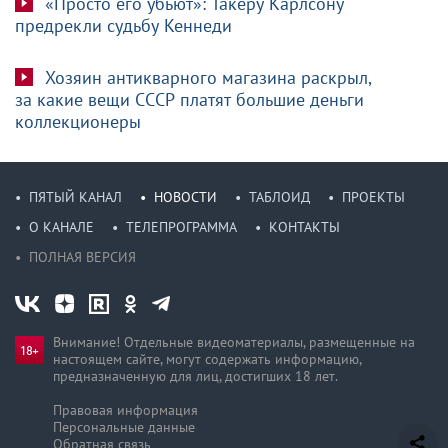
«Просто его убьют»: Такеру Карлсону
предрекли судьбу Кеннеди
Хозяин антикварного магазина раскрыл,
за какие вещи СССР платят большие деньги
коллекционеры
ПЯТЫЙ КАНАЛ
НОВОСТИ
ТАБЛОИД
ПРОЕКТЫ
О КАНАЛЕ
ТЕЛЕПРОГРАММА
КОНТАКТЫ
ПОЛНАЯ ВЕРСИЯ
Внимание! Отдельные видеоматериалы, размещенные на
настоящем сайте, могут содержать информацию,
предназначен­ную для лиц, достигших 18 лет.
Правовая информация
Персональные данные
Обратная связь