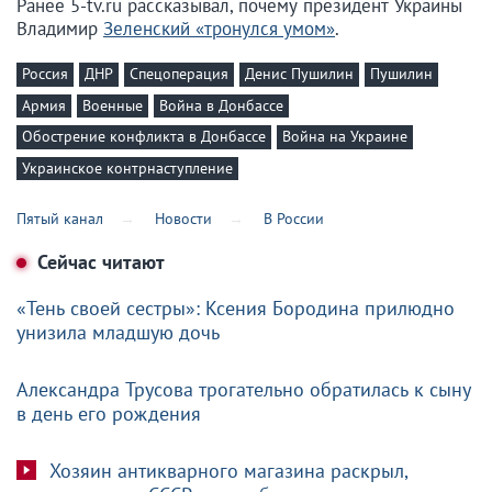
Ранее 5-tv.ru рассказывал, почему президент Украины
Владимир
Зеленский «тронулся умом»
.
Россия
ДНР
Спецоперация
Денис Пушилин
Пушилин
Армия
Военные
Война в Донбассе
Обострение конфликта в Донбассе
Война на Украине
Украинское контрнаступление
Пятый канал
Новости
В России
Сейчас читают
«Тень своей сестры»: Ксения Бородина прилюдно
унизила младшую дочь
Александра Трусова трогательно обратилась к сыну
в день его рождения
Хозяин антикварного магазина раскрыл,