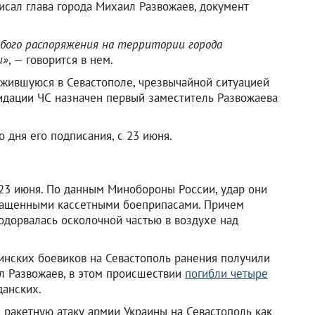
исал глава города Михаил Развожаев, документ
обого распоряжения на территории города
и»
, — говорится в нем.
ожившуюся в Севастополе, чрезвычайной ситуацией
идации ЧС назначен первый заместитель Развожаева
о дня его подписания, с 23 июня.
 23 июня. По данным Минобороны России, удар они
нащенными кассетными боеприпасами. Причем
одорвалась осколочной частью в воздухе над
аинских боевиков на Севастополь ранения получили
нял Развожаев, в этом происшествии
погибли четыре
данских.
ракетную атаку армии Украины на Севастополь как