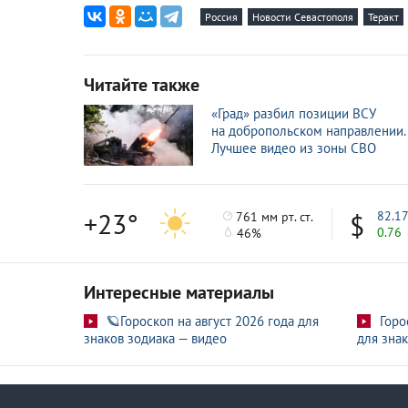
Россия
Новости Севастополя
Теракт
Рябков о военном ответе России на атаку на
26 июн
Американский политолог про удар ВСУ п
25 июн
Читайте также
Более 75 пострадавших при ударе ВСУ п
25 июн
«Град» разбил позиции ВСУ
на добропольском направлении.
Двойные стандарты: ООН обвинили в отсутс
25 июн
Лучшее видео из зоны СВО
Удар ракетами ATACMS по Севастополю н
25 июн
+23°
82.1
761 мм рт. ст.
0.76
46%
Интересные материалы
🪐Гороскоп на август 2026 года для
Горо
знаков зодиака — видео
для знак