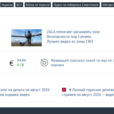
Украина
ВСУ
Война на Украине
Теракт на побережье Севастополя
Обстрел
 Севастополь: «Не исключаю»
о Севастополю: «В США заявляют об успехе»
о Севастополю остаются в больницах
ZALA помогают расширять зону
безопасности под Сумами.
твии реакции на удар ВСУ по Севастополю
Лучшее видео из зоны СВО
азвали прямой атакой США на Россию
7
94.84
Жужжащий гороскоп: какой ты жук по 
0.78
зодиака
скоп на деньги на август 2026
👩Лунный гороскоп денеж
ов зодиака: видео
стрижек на август 2026 — виде