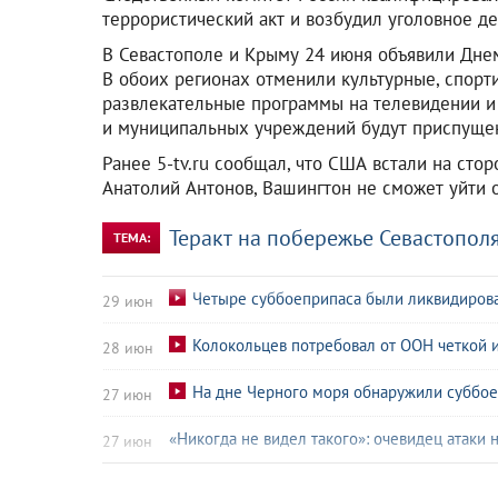
террористический акт и возбудил уголовное де
В Севастополе и Крыму 24 июня объявили Днем
В обоих регионах отменили культурные, спорт
развлекательные программы на телевидении и 
и муниципальных учреждений будут приспущен
Ранее 5-tv.ru сообщал, что США встали на сто
Анатолий Антонов, Вашингтон не сможет уйти о
Теракт на побережье Севастопол
ТЕМА:
Четыре суббоеприпаса были ликвидирова
29 июн
Колокольцев потребовал от ООН четкой 
28 июн
На дне Черного моря обнаружили суббое
27 июн
«Никогда не видел такого»: очевидец атаки
27 июн
Кеннеди-младший назвал атаку на Севастоп
27 июн