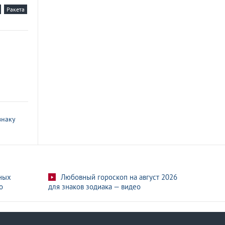
Ракета
знаку
ных
Любовный гороскоп на август 2026
о
для знаков зодиака — видео