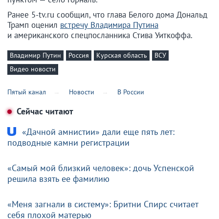
Ранее 5-tv.ru сообщил, что глава Белого дома Дональд
Трамп оценил
встречу Владимира Путина
и американского спецпосланника Стива Уиткоффа.
Владимир Путин
Россия
Курская область
ВСУ
Видео новости
Пятый канал
Новости
В России
Сейчас читают
«Дачной амнистии» дали еще пять лет:
подводные камни регистрации
«Самый мой близкий человек»: дочь Успенской
решила взять ее фамилию
«Меня загнали в систему»: Бритни Спирс считает
себя плохой матерью