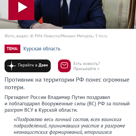
Фото, видео: © РИА Новости/Михаил Метцель; 5-tv.ru
Курская область
ТЕМА:
Есть новость?
Перейти в
Дзен
Присылайте »
Противник на территории РФ понес огромные
потери.
Президент России Владимир Путин поздравил
и поблагодарил Вооруженные силы (ВС) РФ за полный
разгром ВСУ в Курской области.
«
Поздравляю весь личный состав, всех воинских
подразделений, принимавших участие в разгроме
неонацистских формирований, вторгшихся