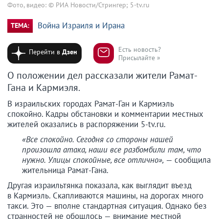
Фото, видео: © РИА Новости/Стрингер; 5-tv.ru
Война Израиля и Ирана
ТЕМА:
Есть новость?
Перейти в
Дзен
Присылайте »
О положении дел рассказали жители Рамат-
Гана и Кармиэля.
В израильских городах Рамат-Ган и Кармиэль
спокойно. Кадры обстановки и комментарии местных
жителей оказались в распоряжении 5-tv.ru.
«Все спокойно. Сегодня со стороны нашей
произошла атака, наши все разбомбили там, что
нужно. Улицы спокойные, все отлично»,
— сообщила
жительница Рамат-Гана.
Другая израильтянка показала, как выглядит въезд
в Кармиэль. Скапливаются машины, на дорогах много
такси. Это — вполне стандартная ситуация. Однако без
странностей не обошлось — внимание местной