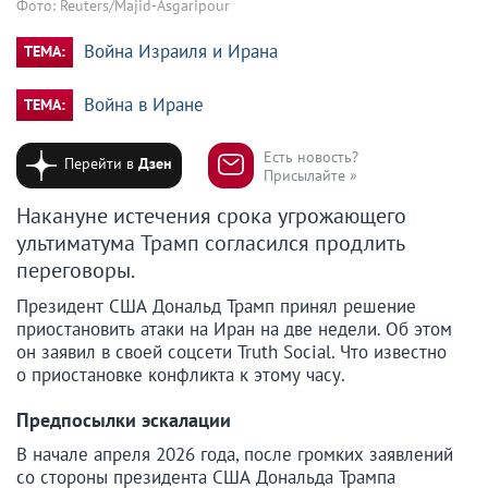
Фото: Reuters/Majid-Asgaripour
Война Израиля и Ирана
ТЕМА:
Война в Иране
ТЕМА:
Есть новость?
Перейти в
Дзен
Присылайте »
Накануне истечения срока угрожающего
ультиматума Трамп согласился продлить
переговоры.
Президент США Дональд Трамп принял решение
приостановить атаки на Иран на две недели. Об этом
он заявил в своей соцсети Truth Social. Что известно
о приостановке конфликта к этому часу.
Предпосылки эскалации
В начале апреля 2026 года, после громких заявлений
со стороны президента США Дональда Трампа