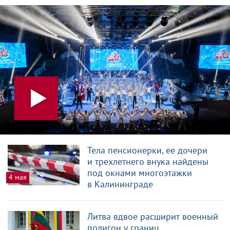
Тела пенсионерки, ее дочери
и трехлетнего внука найдены
под окнами многоэтажки
4 мая
в Калининграде
Литва вдвое расширит военный
полигон у границ