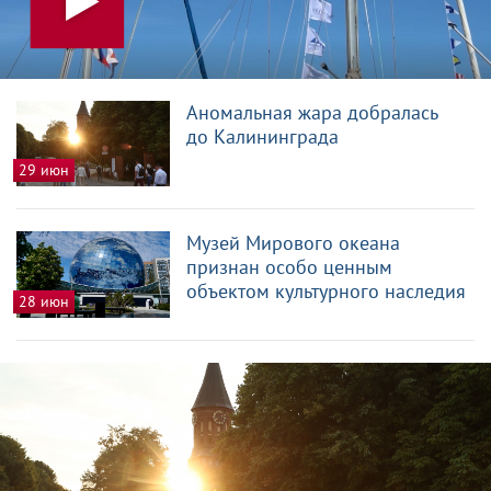
Аномальная жара добралась
до Калининграда
29 июн
Музей Мирового океана
признан особо ценным
объектом культурного наследия
28 июн