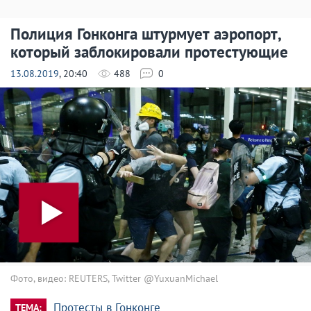
Полиция Гонконга штурмует аэропорт,
который заблокировали протестующие
13.08.2019
, 20:40
488
0
Фото, видео: REUTERS, Twitter @YuxuanMichael
Протесты в Гонконге
ТЕМА: