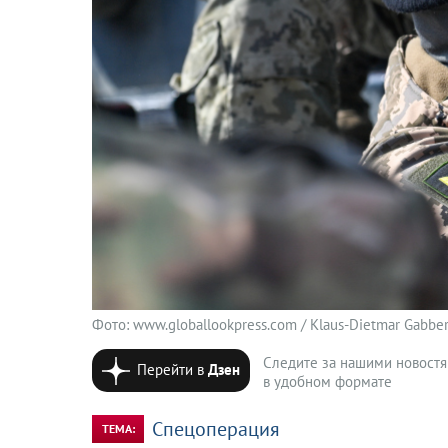
Фото: www.globallookpress.com / Klaus-Dietmar Gabber
Следите за нашими новост
Перейти в
Дзен
в удобном формате
Спецоперация
ТЕМА: