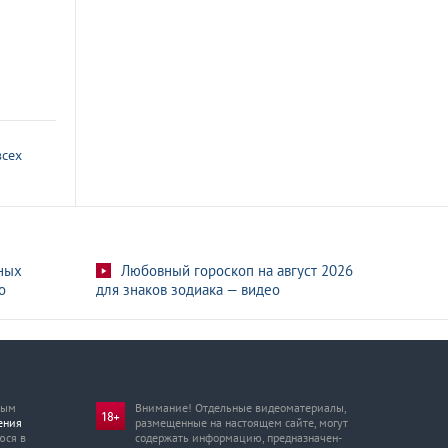
всех
ных
Любовный гороскоп на август 2026
о
для знаков зодиака — видео
мым
Внимание! Отдельные видеоматериалы,
ения
размещенные на настоящем сайте, могут
юся в
содержать информацию, предназначен­