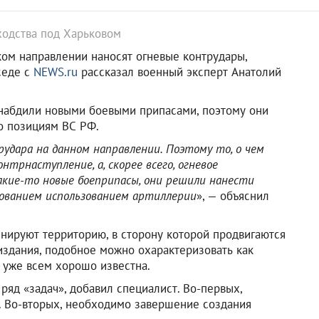
ходства под Харьковом
ом направлении наносят огневые контрудары,
седе с
NEWS.ru
рассказал военный эксперт Анатолий
снабдили новыми боевыми припасами, поэтому они
о позициям ВС РФ.
дара на данном направлении. Поэтому то, о чем
нтрнаступление, а, скорее всего, огневое
акие-то новые боеприпасы, они решили нанести
ованием использованием артиллерии
», — объяснил
нируют территорию, в сторону которой продвигаются
издания, подобное можно охарактеризовать как
а уже всем хорошо известна.
яд «задач», добавил специалист. Во-первых,
. Во-вторых, необходимо завершение создания