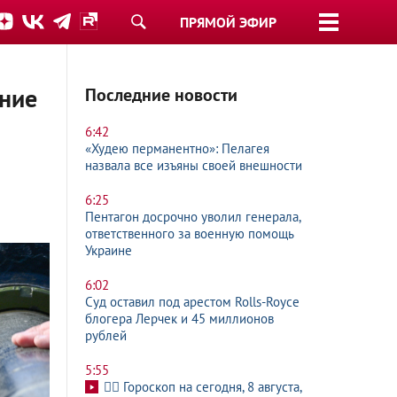
ПРЯМОЙ ЭФИР
ение
Последние новости
6:42
«Худею перманентно»: Пелагея
назвала все изъяны своей внешности
6:25
Пентагон досрочно уволил генерала,
ответственного за военную помощь
Украине
6:02
Суд оставил под арестом Rolls-Royce
блогера Лерчек и 45 миллионов
рублей
5:55
🧙‍♀ Гороскоп на сегодня, 8 августа,