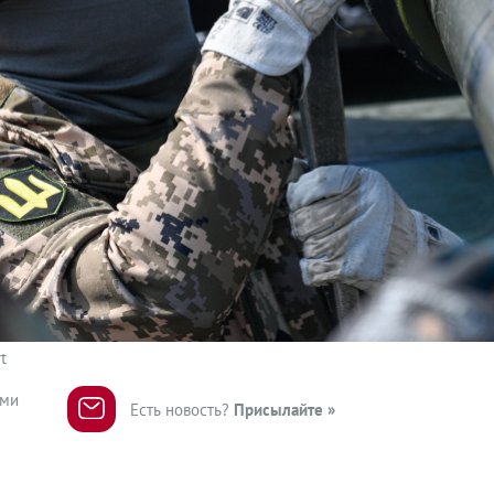
t
ями
Есть новость?
Присылайте »