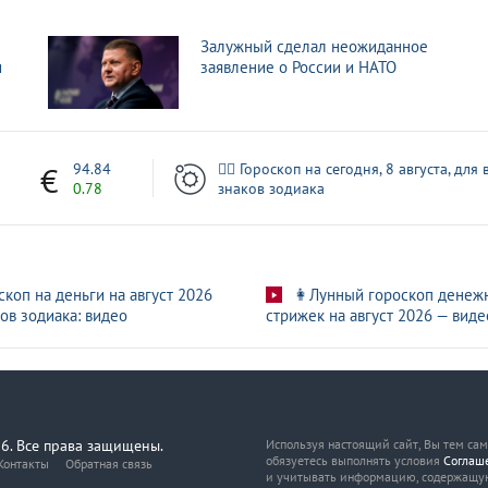
зили опорник ВСУ. Лучшее видео из зоны СВО
Залужный сделал неожиданное
и
заявление о России и НАТО
орожской области. Лучшее видео из зоны СВО
ления БПЛА ВСУ. Лучшее видео из зоны СВО
7
94.84
🧙‍♀ Гороскоп на сегодня, 8 августа, для 
0.78
знаков зодиака
скоп на деньги на август 2026
👩Лунный гороскоп денеж
ов зодиака: видео
стрижек на август 2026 — виде
6. Все права защищены.
Используя настоящий сайт, Вы тем са
обязуетесь выполнять условия
Соглаш
Контакты
Обратная связь
и учитывать информацию, содержащу