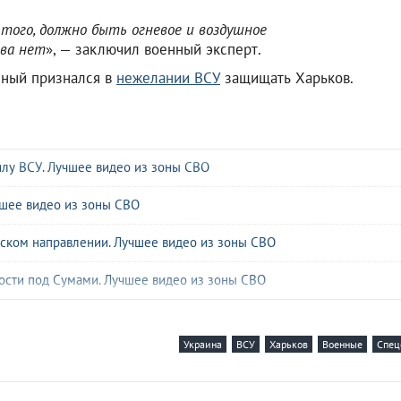
 того, должно быть огневое и воздушное
тва нет
», — заключил военный эксперт.
енный признался в
нежелании ВСУ
защищать Харьков.
илу ВСУ. Лучшее видео из зоны СВО
чшее видео из зоны СВО
ьском направлении. Лучшее видео из зоны СВО
ости под Сумами. Лучшее видео из зоны СВО
чшее видео из зоны СВО
Украина
ВСУ
Харьков
Военные
Спец
У. Лучшее видео из зоны СВО
ВСУ. Лучшее видео из зоны СВО