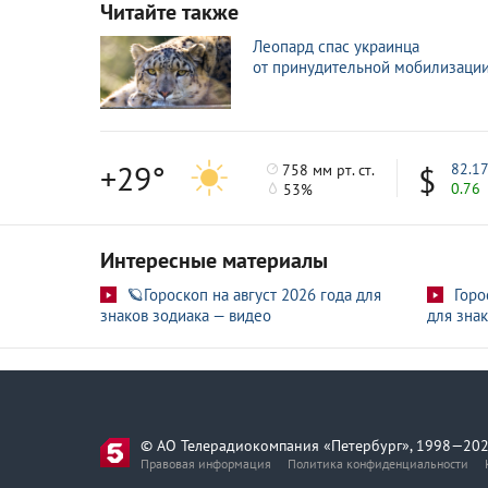
Читайте также
Десантники-артиллеристы «Днепра» пора
4 авг
Леопард спас украинца
от принудительной мобилизаци
«Восток» уничтожил опорники ВСУ в Зап
3 авг
Экипаж Ми-28НМ уничтожил пункт управ
3 авг
+29°
82.1
758 мм рт. ст.
0.76
53%
Интересные материалы
🪐Гороскоп на август 2026 года для
Горо
знаков зодиака — видео
для знак
© АО Телерадиокомпания «Петербург», 1998—202
Правовая информация
Политика конфиденциальности