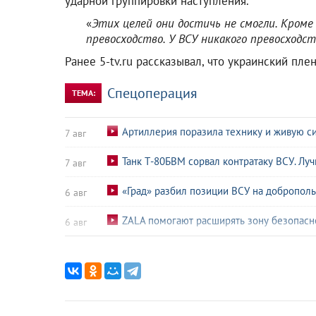
ударной группировки наступления.
«
Этих целей они достичь не смогли. Кроме
превосходство. У ВСУ никакого превосходс
Ранее 5-tv.ru рассказывал, что украинский пл
Спецоперация
ТЕМА:
Артиллерия поразила технику и живую с
7 авг
Танк Т-80БВМ сорвал контратаку ВСУ. Лу
7 авг
«Град» разбил позиции ВСУ на добропол
6 авг
ZALA помогают расширять зону безопасн
6 авг
Су-34 уничтожил опорный пункт ВСУ. Лу
5 авг
Экипаж «Солнцепека» выжег позицию ВС
5 авг
ВС РФ разнесли пункт управления БПЛА 
4 авг