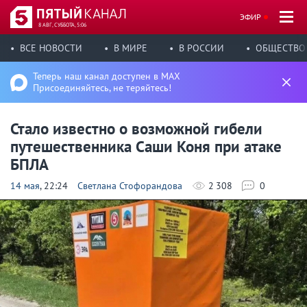
ЭФИР
8 АВГ, СУББОТА, 5:06
ВСЕ НОВОСТИ
В МИРЕ
В РОССИИ
ОБЩЕСТВО
Теперь наш канал доступен в MAX
Присоединяйтесь, не теряйтесь!
Стало известно о возможной гибели
путешественника Саши Коня при атаке
БПЛА
14 мая
, 22:24
Светлана Стофорандова
2 308
0