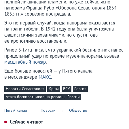
полной ликвидации пламени, но уже сейчас ясно —
панорама Франца Рубо «Оборона Севастополя 1854–
1855 гг.» серьезно пострадала.
Это не первый случай, когда панорама оказывается
на грани гибели. В 1942 году она была уничтожена
фашистскими захватчиками, но спустя годы
ее кропотливо восстановили.
Ранее 5-tv.ru писал, что украинский беспилотник нанес
прицельный удар по кровле музея-панорамы, вызвав
масштабный пожар
.
Еще больше новостей — у Пятого канала
в мессенджере
МАКС
.
Новости Севастополя
Крым
ВСУ
Россия
Атака беспилотников на регионы России
Пятый канал
Новости
Общество
Сейчас читают