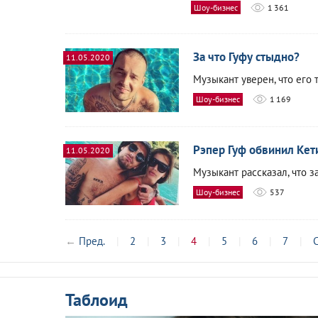
Шоу-бизнес
1 361
За что Гуфу стыдно?
11.05.2020
Музыкант уверен, что его
Шоу-бизнес
1 169
Рэпер Гуф обвинил Кет
11.05.2020
Музыкант рассказал, что з
Шоу-бизнес
537
←
Пред.
2
3
4
5
6
7
С
Таблоид