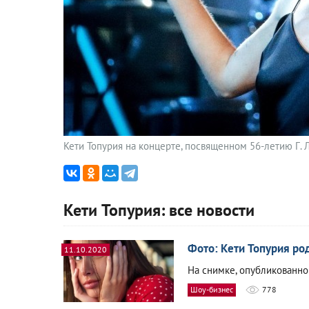
Кети Топурия на концерте, посвященном 56-летию Г. 
Кети Топурия: все новости
Фото: Кети Топурия ро
11.10.2020
На снимке, опубликованно
Шоу-бизнес
778