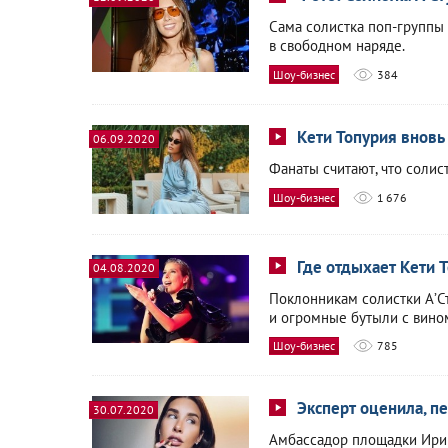
Сама солистка поп-группы
в свободном наряде.
Шоу-бизнес
384
Кети Топурия вновь
06.09.2020
Фанаты считают, что соли
Шоу-бизнес
1 676
Где отдыхает Кети 
04.08.2020
Поклонникам солистки А’С
и огромные бутыли с вино
Шоу-бизнес
785
Эксперт оценила, п
30.07.2020
Амбассадор площадки Ирин