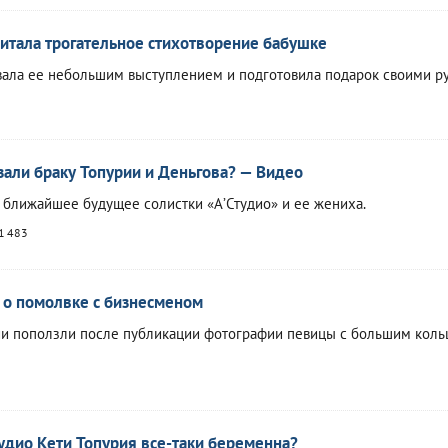
итала трогательное стихотворение бабушке
ала ее небольшим выступлением и подготовила подарок своими р
зали браку Топурии и Деньгова? — Видео
ближайшее будущее солистки «А’Студио» и ее жениха.
1 483
 о помолвке с бизнесменом
ии поползли после публикации фотографии певицы с большим кол
тудио Кети Топурия все-таки беременна?