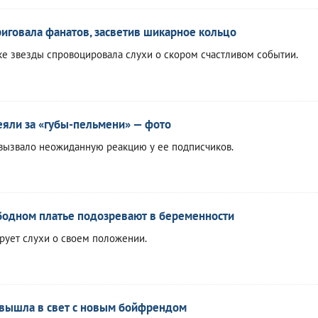
риговала фанатов, засветив шикарное кольцо
ке звезды спровоцировала слухи о скором счастливом событии.
яли за «губы-пельмени» — фото
вызвало неожиданную реакцию у ее подписчиков.
бодном платье подозревают в беременности
рует слухи о своем положении.
 вышла в свет с новым бойфрендом