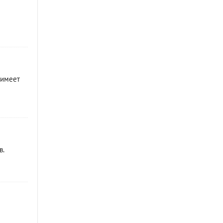
 имеет
в.