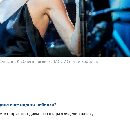
Лепса, в СК «Олимпийский».
ТАСС / Сергей Бобылев
дила еще одного ребенка?
м в сторис поп-дивы, фанаты разглядели коляску.