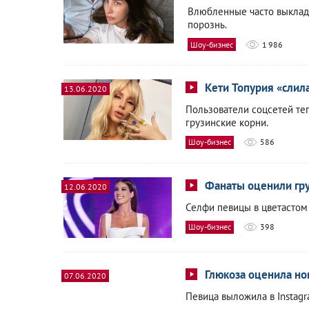
Влюбленные часто выклады
порознь.
Шоу-бизнес
1 986
Кети Топурия «сли
13.06.2020
Пользователи соцсетей теп
грузинские корни.
Шоу-бизнес
586
Фанаты оценили гру
12.06.2020
Селфи певицы в цветастом 
Шоу-бизнес
398
Глюкоза оценила но
07.06.2020
Певица выложила в Instag