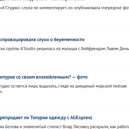
 «А’Студио» слухи не комментирует, но опубликовала очередное фо
 спровоцировала слухи о беременности
стка группы A'Studio решилась на малыша с бойфрендом Львом Ден
Топурия со своим возлюбленным? — фото
тудио остается лишь вздыхать, глядя на шикарный морской пейзаж
м.
ерепродает ли Топурия одежду с AliExpress
а Белова и знаменитый стилист Влад Лисовец раскрыли, как работ