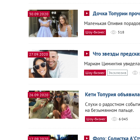
Дочка Топурии проч
30.09.2020
Маленькая Оливия порадов
Шоу-бизнес
518
Что звезды предска
27.09.2020
Мариам Циминтия увидела 
Шоу-бизнес
Эксклюзив
Кети Топурия объявила
26.09.2020
Слухи о радостном событ
на безымянном пальце.
Шоу-бизнес
6 045
Фото: Солистка А’С
12.09.2020