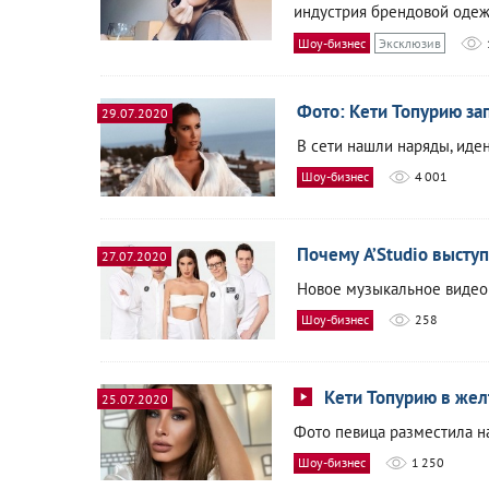
индустрия брендовой одеж
Шоу-бизнес
Эксклюзив
Фото: Кети Топурию за
29.07.2020
В сети нашли наряды, иден
Шоу-бизнес
4 001
Почему A’Studio высту
27.07.2020
Новое музыкальное видео
Шоу-бизнес
258
Кети Топурию в жел
25.07.2020
Фото певица разместила на
Шоу-бизнес
1 250