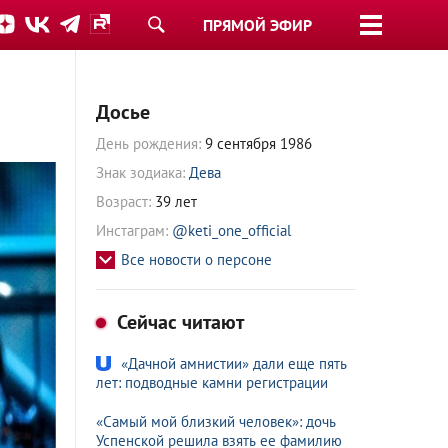
ПРЯМОЙ ЭФИР
Досье
День рождения:
9 сентября 1986
Знак зодиака:
Дева
Возраст:
39 лет
Инстаграм:
@keti_one_official
Все новости о персоне
Сейчас читают
«Дачной амнистии» дали еще пять
лет: подводные камни регистрации
«Самый мой близкий человек»: дочь
Успенской решила взять ее фамилию