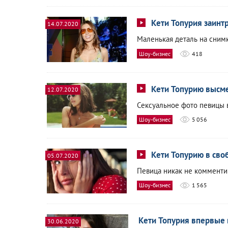
Кети Топурия заинт
14.07.2020
Маленькая деталь на сним
Шоу-бизнес
418
Кети Топурию высме
12.07.2020
Сексуальное фото певицы 
Шоу-бизнес
5 056
Кети Топурию в сво
05.07.2020
Певица никак не комменти
Шоу-бизнес
1 565
Кети Топурия впервые
30.06.2020