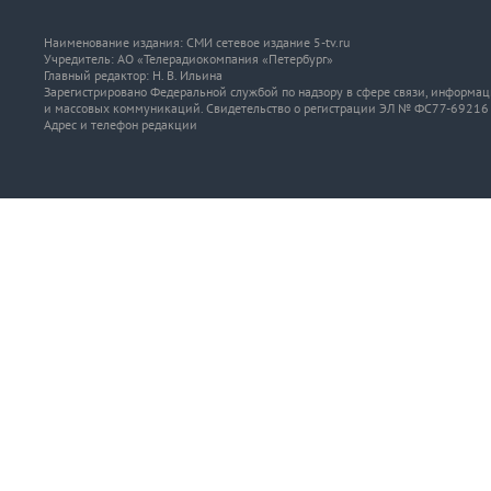
Наименование издания: СМИ сетевое издание 5-tv.ru
Учредитель: АО «Телерадиокомпания «Петербург»
Главный редактор: Н. В. Ильина
Зарегистрировано Федеральной службой по надзору в сфере связи, информа
и массовых коммуникаций. Свидетельство о регистрации ЭЛ № ФС77-69216 о
Адрес и телефон редакции