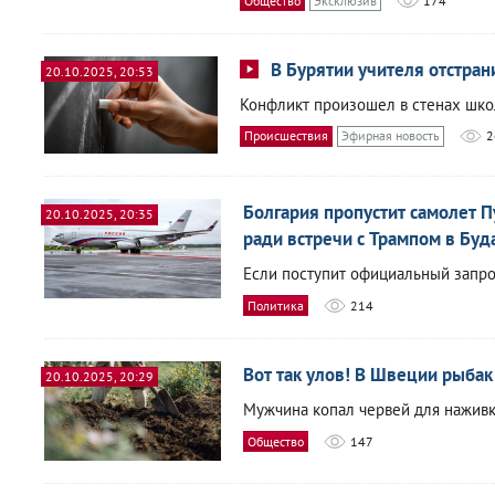
Общество
Эксклюзив
174
В Бурятии учителя отстран
20.10.2025, 20:53
Конфликт произошел в стенах школ
Происшествия
Эфирная новость
2
Болгария пропустит самолет П
20.10.2025, 20:35
ради встречи с Трампом в Бу
Если поступит официальный запрос
Политика
214
Вот так улов! В Швеции рыбак
20.10.2025, 20:29
Мужчина копал червей для наживк
Общество
147