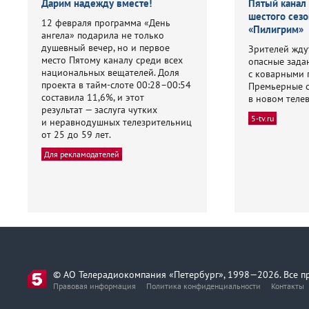
Дарим надежду вместе!
Пятый канал
шестого сезо
12 февраля программа «День
«Пилигрим»
ангела» подарила не только
душевный вечер, но и первое
Зрителей жду
место Пятому каналу среди всех
опасные зада
национальных вещателей. Доля
с коварными 
проекта в тайм-слоте 00:28–00:54
Премьерные 
составила 11,6%, и этот
в новом теле
результат — заслуга чутких
5-tv.ru
и неравнодушных телезрительниц
от 25 до 59 лет.
Для рекламодателей
© АО Телерадиокомпания «Петербург», 1998—2026. Все п
Правовая информация
Политика конфиденциальности
Контакты