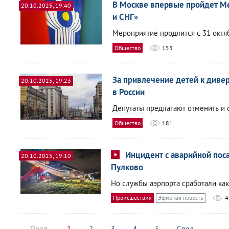
В Москве впервые пройдет М
20.10.2025, 19:40
и СНГ»
Мероприятие продлится с 31 октяб
Общество
153
За привлечение детей к диве
20.10.2025, 19:23
в России
Депутаты предлагают отменить и 
Общество
181
Инцидент с аварийной пос
20.10.2025, 19:10
Пулково
Но службы аэрпорта сработали как
Происшествия
Эфирная новость
4
← Пред.
1
2
3
4
5
След.
→