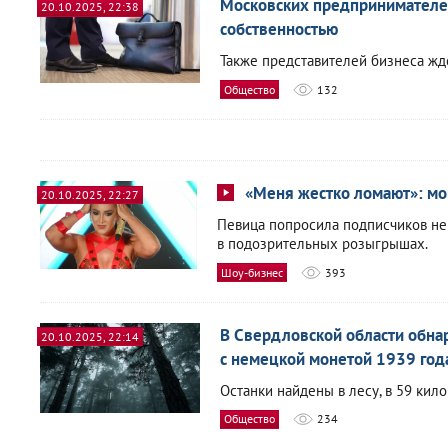
Московских предпринимателе
20.10.2025, 22:38
собственностью
Также представителей бизнеса жд
Общество
132
«Меня жестко ломают»: мо
20.10.2025, 22:27
Певица попросила подписчиков не 
в подозрительных розыгрышах.
Шоу-бизнес
393
В Свердловской области обна
20.10.2025, 22:14
с немецкой монетой 1939 год
Останки найдены в лесу, в 59 кил
Общество
234