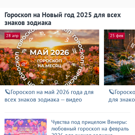
Гороскоп на Новый год 2025 для всех
знаков зодиака
28 апр
25 фев
🪐Гороскоп на май 2026 года для
🪐Гороско
всех знаков зодиака — видео
для знако
Чувства под прицелом Венеры:
любовный гороскоп на февраль