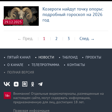
Козероги найдут точку опоры:
подробный гороскоп на 2026
год
29.12.2025
← Пред.
1
2
3
След.
→
ПЯТЫЙ КАНАЛ
НОВОСТИ
ТАБЛОИД
ПРОЕКТЫ
О КАНАЛЕ
ТЕЛЕПРОГРАММА
КОНТАКТЫ
ПОЛНАЯ ВЕРСИЯ
Внимание! Отдельные видеоматериалы, размещенные на
настоящем сайте, могут содержать информацию,
предназначен­ную для лиц, достигших 18 лет.
Правовая информация