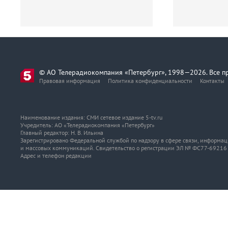
© АО Телерадиокомпания «Петербург», 1998—2026. Все п
Правовая информация
Политика конфиденциальности
Контакты
Наименование издания: СМИ сетевое издание 5-tv.ru
Учредитель: АО «Телерадиокомпания «Петербург»
Главный редактор: Н. В. Ильина
Зарегистрировано Федеральной службой по надзору в сфере связи, информа
и массовых коммуникаций. Свидетельство о регистрации ЭЛ № ФС77-69216 о
Адрес и телефон редакции