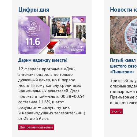
Цифры дня
Новости 
Дарим надежду вместе!
Пятый канал
шестого сезо
12 февраля программа «День
«Пилигрим»
ангела» подарила не только
душевный вечер, но и первое
Зрителей жду
место Пятому каналу среди всех
опасные зада
национальных вещателей. Доля
с коварными 
проекта в тайм-слоте 00:28–00:54
Премьерные 
составила 11,6%, и этот
в новом теле
результат — заслуга чутких
5-tv.ru
и неравнодушных телезрительниц
от 25 до 59 лет.
Для рекламодателей