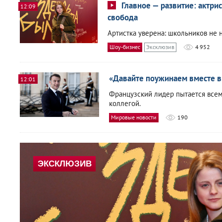
Главное — развитие: актрис
12:09
свобода
Артистка уверена: школьников не н
Шоу-бизнес
Эксклюзив
4 952
«Давайте поужинаем вместе в
12:01
Французский лидер пытается все
коллегой.
Мировые новости
190