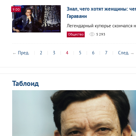
Знал, чего хотят женщины: ч
9:00
Гаравани
Легендарный кутюрье скончался на
Общество
5 293
←
Пред.
2
3
4
5
6
7
След.
→
Таблоид