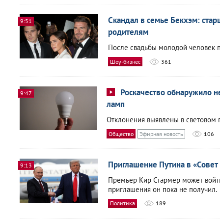
Скандал в семье Бекхэм: ста
9:51
родителям
После свадьбы молодой человек п
Шоу-бизнес
361
Роскачество обнаружило н
9:47
ламп
Отклонения выявлены в световом п
Общество
Эфирная новость
106
Приглашение Путина в «Совет
9:13
Премьер Кир Стармер может войти 
приглашения он пока не получил.
Политика
189