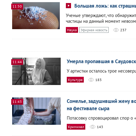
Большая ложь: как страшн
11:50
Ученые утверждают, что обнаружи
частицы на данный момент невозм
Наука
Эфирная новость
237
Умерла пропавшая в Саудовск
11:44
У артистки осталось трое несове
Культура
183
Сомелье, задушивший жену во
11:43
на фестивале сыра
Потасовку спровоцировал спор о 
Криминал
143