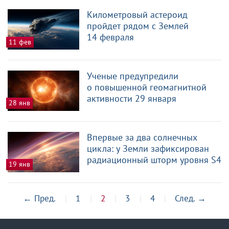
Километровый астероид
пройдет рядом с Землей
14 февраля
11 фев
Ученые предупредили
о повышенной геомагнитной
активности 29 января
28 янв
Впервые за два солнечных
цикла: у Земли зафиксирован
радиационный шторм уровня S4
19 янв
←
Пред.
1
2
3
4
След.
→