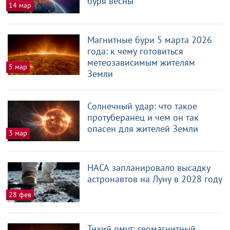
буря весны
14 мар
Магнитные бури 5 марта 2026
года: к чему готовиться
метеозависимым жителям
5 мар
Земли
Солнечный удар: что такое
протуберанец и чем он так
опасен для жителей Земли
3 мар
НАСА запланировало высадку
астронавтов на Луну в 2028 году
28 фев
Тихий омут: геомагнитный